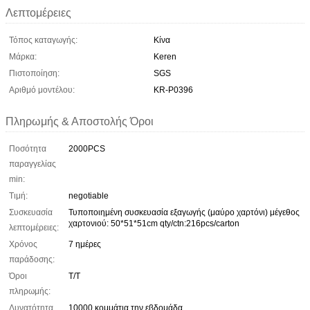
Λεπτομέρειες
Τόπος καταγωγής:
Κίνα
Μάρκα:
Keren
Πιστοποίηση:
SGS
Αριθμό μοντέλου:
KR-P0396
Πληρωμής & Αποστολής Όροι
Ποσότητα
2000PCS
παραγγελίας
min:
Τιμή:
negotiable
Συσκευασία
Τυποποιημένη συσκευασία εξαγωγής (μαύρο χαρτόνι) μέγεθος
χαρτονιού: 50*51*51cm qty/ctn:216pcs/carton
λεπτομέρειες:
Χρόνος
7 ημέρες
παράδοσης:
Όροι
Τ/Τ
πληρωμής:
Δυνατότητα
10000 κομμάτια την εβδομάδα