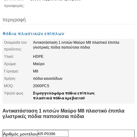
προσφοράς:
περιγραφή
Φόδια πλαστικών επίπλων
Ονομασία του
Αντικατάσταση 1 ιντσών Μαύρο M8 πλαστικό έπιπλα
γλιστρικές πόδια παπούτσια πόδια
προϊόντος:
Υλικό:
HDPE
Χρώμα:
Μαύρο
Γύρισμα:
M8
Χρήση:
πόδια καναπέδων
MOQ:
2000PCS
Στρογγυλοφόρα πόδια επίπλων
Υψηλό φως:
,
πλαστικά πόδια κρεβατιού
Αντικατάσταση 1 ιντσών Μαύρο M8 πλαστικό έπιπλα
γλιστρικές πόδια παπούτσια πόδια
Αριθμός μοντέλου
KR-P0396