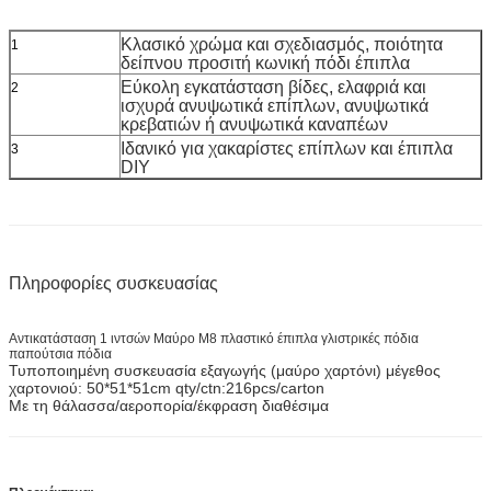
Κλασικό χρώμα και σχεδιασμός, ποιότητα
1
δείπνου προσιτή κωνική πόδι έπιπλα
Εύκολη εγκατάσταση βίδες, ελαφριά και
2
ισχυρά ανυψωτικά επίπλων, ανυψωτικά
κρεβατιών ή ανυψωτικά καναπέων
Ιδανικό για χακαρίστες επίπλων και έπιπλα
3
DIY
Πληροφορίες συσκευασίας
Αντικατάσταση 1 ιντσών Μαύρο M8 πλαστικό έπιπλα γλιστρικές πόδια
παπούτσια πόδια
Τυποποιημένη συσκευασία εξαγωγής (μαύρο χαρτόνι) μέγεθος
χαρτονιού: 50*51*51cm qty/ctn:216pcs/carton
Με τη θάλασσα/αεροπορία/έκφραση διαθέσιμα