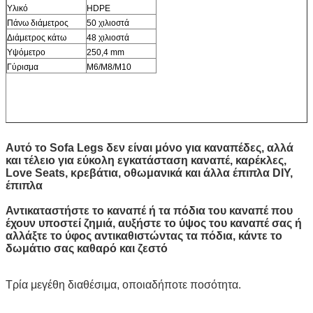
Υλικό
HDPE
Πάνω διάμετρος
50 χιλιοστά
Διάμετρος κάτω
48 χιλιοστά
Υψόμετρο
250,4 mm
Γύρισμα
M6/M8/M10
Αυτό το Sofa Legs δεν είναι μόνο για καναπέδες, αλλά
και τέλειο για εύκολη εγκατάσταση καναπέ, καρέκλες,
Love Seats, κρεβάτια, οθωμανικά και άλλα έπιπλα DIY,
έπιπλα
Αντικαταστήστε το καναπέ ή τα πόδια του καναπέ που
έχουν υποστεί ζημιά, αυξήστε το ύψος του καναπέ σας ή
αλλάξτε το ύφος αντικαθιστώντας τα πόδια, κάντε το
δωμάτιο σας καθαρό και ζεστό
Τρία μεγέθη διαθέσιμα, οποιαδήποτε ποσότητα.