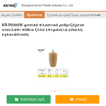
Shanghai Keren Plastic Industry Co., Ltd.
Αρχική Σελίδα
Προϊόντα
Σχετικά με εμάς
Γύρος εργοστασίων
>>
KR-P0395W φυσικό πλαστικό ρυθμιζόμενο
ντουλάπι πόδια ξύλο επιφάνεια εύκολη
εγκατάσταση
Καλύτερη τιμή
επαφή