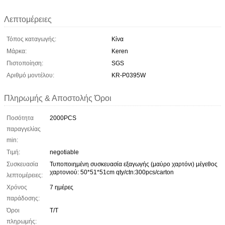
Λεπτομέρειες
Τόπος καταγωγής:
Κίνα
Μάρκα:
Keren
Πιστοποίηση:
SGS
Αριθμό μοντέλου:
KR-P0395W
Πληρωμής & Αποστολής Όροι
Ποσότητα
2000PCS
παραγγελίας
min:
Τιμή:
negotiable
Συσκευασία
Τυποποιημένη συσκευασία εξαγωγής (μαύρο χαρτόνι) μέγεθος
χαρτονιού: 50*51*51cm qty/ctn:300pcs/carton
λεπτομέρειες:
Χρόνος
7 ημέρες
παράδοσης:
Όροι
Τ/Τ
πληρωμής: