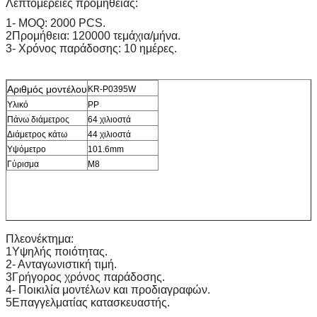
Λεπτομέρειες προμήθειας:
1- MOQ: 2000 PCS.
2Προμήθεια: 120000 τεμάχια/μήνα.
3- Χρόνος παράδοσης: 10 ημέρες.
Αριθμός μοντέλου
KR-P0395W
Υλικό
PP
Πάνω διάμετρος
64 χιλιοστά
Διάμετρος κάτω
44 χιλιοστά
Υψόμετρο
101.6mm
Γύρισμα
M8
Πλεονέκτημα:
1Υψηλής ποιότητας.
2- Ανταγωνιστική τιμή.
3Γρήγορος χρόνος παράδοσης.
4- Ποικιλία μοντέλων και προδιαγραφών.
5Επαγγελματίας κατασκευαστής.