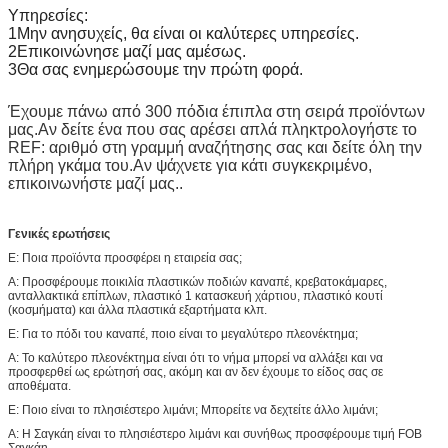
Υπηρεσίες:
1Μην ανησυχείς, θα είναι οι καλύτερες υπηρεσίες.
2Επικοινώνησε μαζί μας αμέσως.
3Θα σας ενημερώσουμε την πρώτη φορά.
Έχουμε πάνω από 300 πόδια έπιπλα στη σειρά προϊόντων
μας.Αν δείτε ένα που σας αρέσει απλά πληκτρολογήστε το
REF: αριθμό στη γραμμή αναζήτησης σας και δείτε όλη την
πλήρη γκάμα του.Αν ψάχνετε για κάτι συγκεκριμένο,
επικοινωνήστε μαζί μας..
Γενικές ερωτήσεις
Ε: Ποια προϊόντα προσφέρει η εταιρεία σας;
Α: Προσφέρουμε ποικιλία πλαστικών ποδιών καναπέ, κρεβατοκάμαρες,
ανταλλακτικά επίπλων, πλαστικό 1 κατασκευή χάρτιου, πλαστικό κουτί
(κοσμήματα) και άλλα πλαστικά εξαρτήματα κλπ.
Ε: Για το πόδι του καναπέ, ποιο είναι το μεγαλύτερο πλεονέκτημα;
Α: Το καλύτερο πλεονέκτημα είναι ότι το νήμα μπορεί να αλλάξει και να
προσφερθεί ως ερώτησή σας, ακόμη και αν δεν έχουμε το είδος σας σε
αποθέματα.
Ε: Ποιο είναι το πλησιέστερο λιμάνι; Μπορείτε να δεχτείτε άλλο λιμάνι;
Α: Η Σαγκάη είναι το πλησιέστερο λιμάνι και συνήθως προσφέρουμε τιμή FOB
Σαγκάη.