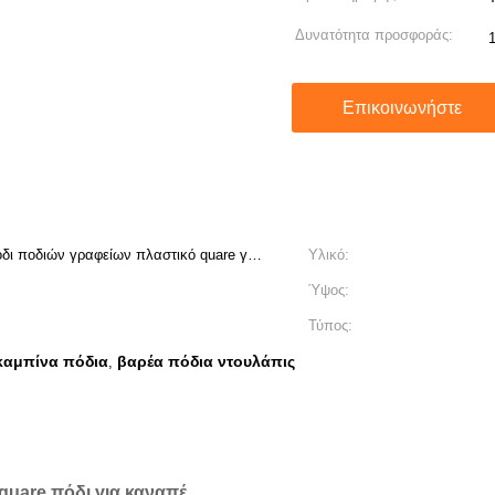
Δυνατότητα προσφοράς:
Επικοινωνήστε
δι ποδιών γραφείων πλαστικό quare για
Υλικό:
Ύψος:
Τύπος:
καμπίνα πόδια
βαρέα πόδια ντουλάπις
,
quare πόδι για καναπέ