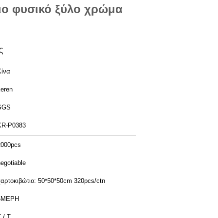
ιο φυσικό ξύλο χρώμα
ς
Κίνα
keren
SGS
KR-P0383
2000pcs
egotiable
χαρτοκιβώτιο: 50*50*50cm 320pcs/ctn
5ΜΕΡΗ
 / T