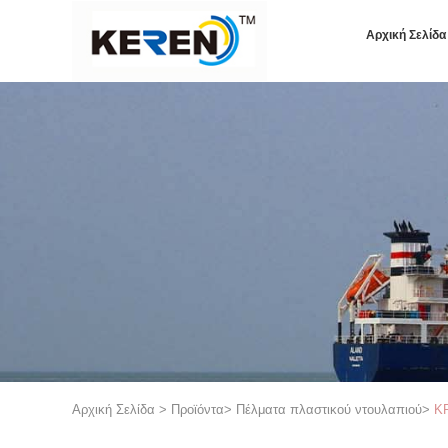
Αρχική Σελίδα
Αρχική Σελίδα
>
Προϊόντα
>
Πέλματα πλαστικού ντουλαπιού
>
KR