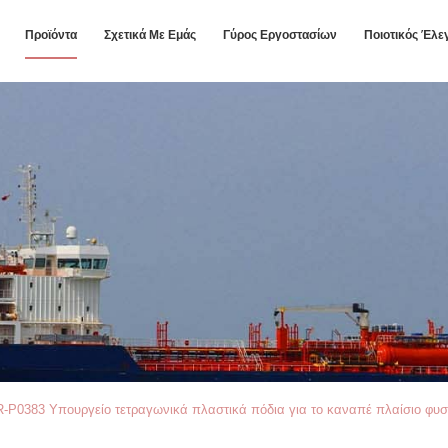
Προϊόντα
Σχετικά Με Εμάς
Γύρος Εργοστασίων
Ποιοτικός Έλε
-P0383 Υπουργείο τετραγωνικά πλαστικά πόδια για το καναπέ πλαίσιο φυσ