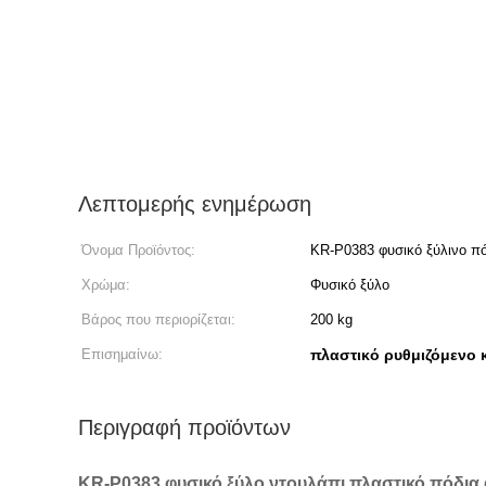
Λεπτομερής ενημέρωση
Όνομα Προϊόντος:
KR-P0383 φυσικό ξύλινο πό
τον καναπέ
Χρώμα:
Φυσικό ξύλο
Βάρος που περιορίζεται:
200 kg
Επισημαίνω:
πλαστικό ρυθμιζόμενο 
Περιγραφή προϊόντων
KR-P0383 φυσικό ξύλο ντουλάπι πλαστικό πόδια 