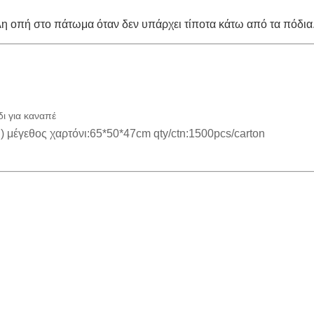
λη οπή στο πάτωμα όταν δεν υπάρχει τίποτα κάτω από τα πόδια
ι για καναπέ
 μέγεθος χαρτόνι:65*50*47cm qty/ctn:1500pcs/carton