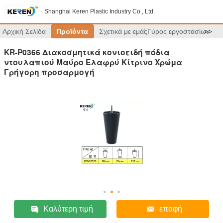
Shanghai Keren Plastic Industry Co., Ltd.
Αρχική Σελίδα
Προϊόντα
Σχετικά με εμάς
Γύρος εργοστασίων
>>
KR-P0366 Διακοσμητικά κονιοειδή πόδια
ντουλαπιού Μαύρο Ελαφρύ Κίτρινο Χρώμα
Γρήγορη προσαρμογή
Καλύτερη τιμή
επαφή