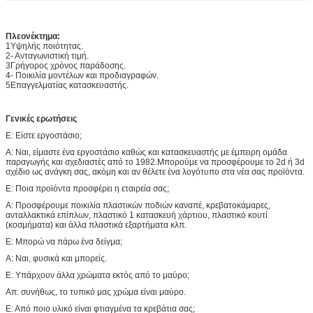
Πλεονέκτημα:
1Υψηλής ποιότητας.
2- Ανταγωνιστική τιμή.
3Γρήγορος χρόνος παράδοσης.
4- Ποικιλία μοντέλων και προδιαγραφών.
5Επαγγελματίας κατασκευαστής.
Γενικές ερωτήσεις
Ε: Είστε εργοστάσιο;
Α: Ναι, είμαστε ένα εργοστάσιο καθώς και κατασκευαστής με έμπειρη ομάδα
παραγωγής και σχεδιαστές από το 1982.Μπορούμε να προσφέρουμε το 2d ή 3d
σχέδιο ως ανάγκη σας, ακόμη και αν θέλετε ένα λογότυπο στα νέα σας προϊόντα.
Ε: Ποια προϊόντα προσφέρει η εταιρεία σας;
Α: Προσφέρουμε ποικιλία πλαστικών ποδιών καναπέ, κρεβατοκάμαρες,
ανταλλακτικά επίπλων, πλαστικό 1 κατασκευή χάρτιου, πλαστικό κουτί
(κοσμήματα) και άλλα πλαστικά εξαρτήματα κλπ.
Ε: Μπορώ να πάρω ένα δείγμα;
Α: Ναι, φυσικά και μπορείς.
Ε: Υπάρχουν άλλα χρώματα εκτός από το μαύρο;
Απ: συνήθως, το τυπικό μας χρώμα είναι μαύρο.
Ε: Από ποιο υλικό είναι φτιαγμένα τα κρεβάτια σας;