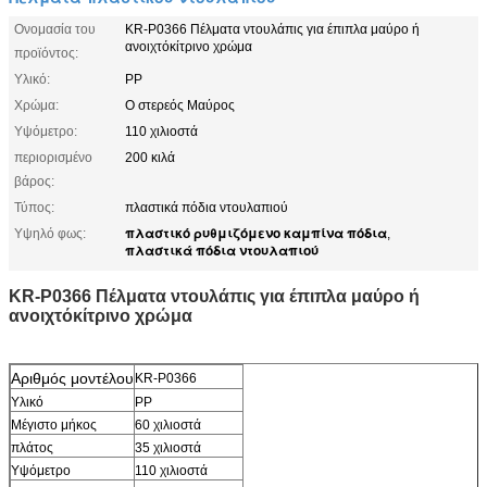
Ονομασία του
KR-P0366 Πέλματα ντουλάπις για έπιπλα μαύρο ή
ανοιχτόκίτρινο χρώμα
προϊόντος:
Υλικό:
PP
Χρώμα:
Ο στερεός Μαύρος
Υψόμετρο:
110 χιλιοστά
περιορισμένο
200 κιλά
βάρος:
Τύπος:
πλαστικά πόδια ντουλαπιού
πλαστικό ρυθμιζόμενο καμπίνα πόδια
Υψηλό φως:
,
πλαστικά πόδια ντουλαπιού
KR-P0366 Πέλματα ντουλάπις για έπιπλα μαύρο ή
ανοιχτόκίτρινο χρώμα
Αριθμός μοντέλου
KR-P0366
Υλικό
PP
Μέγιστο μήκος
60 χιλιοστά
πλάτος
35 χιλιοστά
Υψόμετρο
110 χιλιοστά