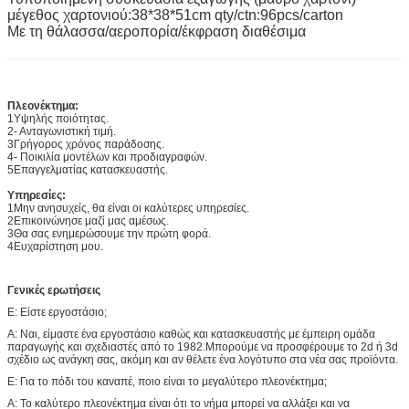
μέγεθος χαρτονιού:38*38*51cm qty/ctn:96pcs/carton
Με τη θάλασσα/αεροπορία/έκφραση διαθέσιμα
Πλεονέκτημα:
1Υψηλής ποιότητας.
2- Ανταγωνιστική τιμή.
3Γρήγορος χρόνος παράδοσης.
4- Ποικιλία μοντέλων και προδιαγραφών.
5Επαγγελματίας κατασκευαστής.
Υπηρεσίες:
1Μην ανησυχείς, θα είναι οι καλύτερες υπηρεσίες.
2Επικοινώνησε μαζί μας αμέσως.
3Θα σας ενημερώσουμε την πρώτη φορά.
4Ευχαρίστηση μου.
Γενικές ερωτήσεις
Ε: Είστε εργοστάσιο;
Α: Ναι, είμαστε ένα εργοστάσιο καθώς και κατασκευαστής με έμπειρη ομάδα
παραγωγής και σχεδιαστές από το 1982.Μπορούμε να προσφέρουμε το 2d ή 3d
σχέδιο ως ανάγκη σας, ακόμη και αν θέλετε ένα λογότυπο στα νέα σας προϊόντα.
Ε: Για το πόδι του καναπέ, ποιο είναι το μεγαλύτερο πλεονέκτημα;
Α: Το καλύτερο πλεονέκτημα είναι ότι το νήμα μπορεί να αλλάξει και να