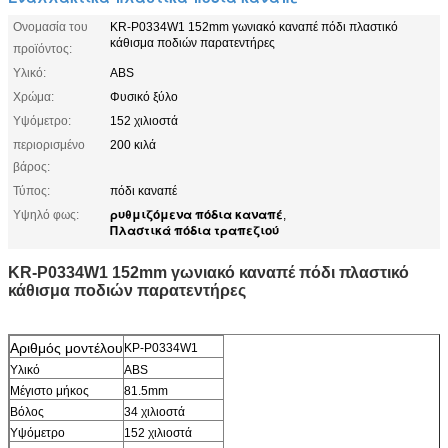
Ονομασία του
KR-P0334W1 152mm γωνιακό καναπέ πόδι πλαστικό
κάθισμα ποδιών παρατεντήρες
προϊόντος:
Υλικό:
ABS
Χρώμα:
Φυσικό ξύλο
Υψόμετρο:
152 χιλιοστά
περιορισμένο
200 κιλά
βάρος:
Τύπος:
πόδι καναπέ
ρυθμιζόμενα πόδια καναπέ
Υψηλό φως:
,
Πλαστικά πόδια τραπεζιού
KR-P0334W1 152mm γωνιακό καναπέ πόδι πλαστικό
κάθισμα ποδιών παρατεντήρες
Αριθμός μοντέλου
ΚΡ-P0334W1
Υλικό
ABS
Μέγιστο μήκος
81.5mm
Βόλος
34 χιλιοστά
Υψόμετρο
152 χιλιοστά