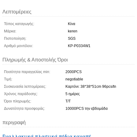
Λεπτομέρειες
Τόπος καταγωγής:
Κίνα
Μάρκα:
keren
Πιστοποίηση:
SGS
Αριθμό μοντέλου:
ΚΡ-P0334W1
Πληρωμής & Αποστολής Όροι
Ποσότητα παραγγελίας min:
2000PCS
Τιμή:
negotiable
Συσκευασία λεπτομέρειες:
Καρτόνι: 38*38*51cm 96pcs/tn
Χρόνος παράδοσης:
5 ημέρες
Όροι πληρωμής:
Τ/Τ
Δυνατότητα προσφοράς:
10000PCS την εβδομάδα
περιγραφή
Εναλλακτικά πλαστικά πόδια καναπέ