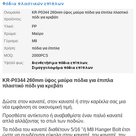
Φόδια πλαστικών επίπλων
Ονομασία
KR-P0344 260mm ύψος μαύρα πόδια για έπιπλα πλαστικό
πόδι για κρεβάτι
προϊόντος:
Υλικό:
PP
Χρώμα:
Μαύρο
Γύρισμα:
M8
Χρήση:
πόδια για έπιπλα
MOQ:
2000PCS
διευθετήσιμα πόδια επίπλων
Υψηλό φως:
,
Στρογγυλοφόρα πόδια επίπλων
KR-P0344 260mm ύψος μαύρα πόδια για έπιπλα
πλαστικό πόδι για κρεβάτι
Δώστε στον καναπέ, στον καναπέ ή στην καρέκλα σας μια
νέα εμφάνιση σε οικονομική τιμή.
Προσθέστε αντίκτυπο ή αναβαθμίστε έναν παλιό καναπέ
απλά αλλάζοντας το στυλ των ποδιών.
Τα πόδια του καναπέ διαθέτουν 5/16 "ή M8 Hanger Bolt έτσι
ώστε να συνδέονται εύκολα στον καναπέ, τον καναπέ, την