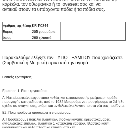
καρέκλα, τον οθωμανικό ή το loveseat σας και να
αντικαθιστούν τα υπάρχοντα πόδια ή τα πόδια σας.
Αριθμός της θέσης
KR-P0344
Βάρος
205 γραμμάρια
ύψος
260 χιλιοστά
Παρακαλούμε ελέγξτε τον ΤΥΠΟ ΤΡΑΜΠΟΥ που χρειάζεστε
(Συμβατικό ή Μετρικό) πριν από την αγορά.
Γενικές ερωτήσεις
Ερώτηση 1: Είστε εργοστάσιο;
Α: Ναι, είμαστε ένα εργοστάσιο καθώς και κατασκευαστής με έμπειρη ομάδα
παραγωγής και σχεδιαστές από το 1982.Μπορούμε να προσφέρουμε το 2d ή 3d
σχέδιο ως ανάγκη σας, ακόμη και αν θέλετε ένα λογότυπο στα νέα σας προϊόντα.
Ε2: Ποια προϊόντα προσφέρει η εταιρεία σας;
Α: Προσφέρουμε ποικιλία πλαστικών ποδιών καναπέ, κρεβατοκάμαρες,
ανταλλακτικά επίπλων, πλαστικό 1 κατασκευή χάρτιου, πλαστικό κουτί
(κοσμήματα) και άλλα πλαστικά εξαρτήματα κλπ.