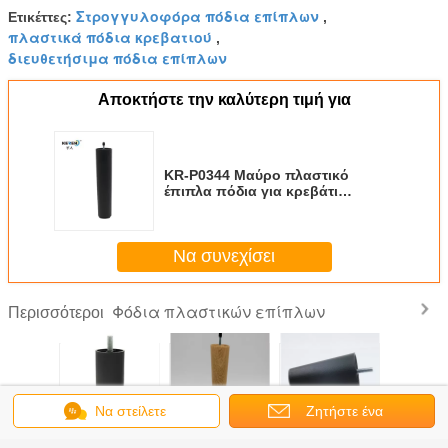
Στρογγυλοφόρα πόδια επίπλων
Ετικέττες:
,
πλαστικά πόδια κρεβατιού
,
διευθετήσιμα πόδια επίπλων
Αποκτήστε την καλύτερη τιμή για
KR-P0344 Μαύρο πλαστικό
έπιπλα πόδια για κρεβάτι
πλαίσιο υλικό PP 260mm ύψος
Να συνεχίσει
Φόδια πλαστικών επίπλων
Περισσότεροι
Να στείλετε
Ζητήστε ένα
αύρος
Πολυπροπυλένιο
Οικιακό 150mm
60MM
160mm 
καναπέ
110 χιλιοστών 95
SGS ξύλινη βίδα
διακοσμητικό
Διαμέ
μήνυμα