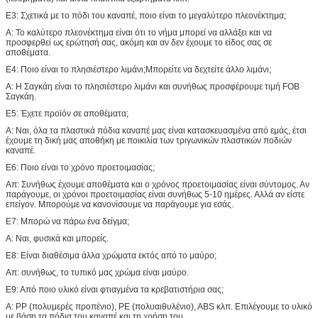
Ε3: Σχετικά με το πόδι του καναπέ, ποιο είναι το μεγαλύτερο πλεονέκτημα;
Α: Το καλύτερο πλεονέκτημα είναι ότι το νήμα μπορεί να αλλάξει και να
προσφερθεί ως ερώτησή σας, ακόμη και αν δεν έχουμε το είδος σας σε
αποθέματα.
Ε4: Ποιο είναι το πλησιέστερο λιμάνι;Μπορείτε να δεχτείτε άλλο λιμάνι;
Α: Η Σαγκάη είναι το πλησιέστερο λιμάνι και συνήθως προσφέρουμε τιμή FOB
Σαγκάη.
Ε5: Έχετε προϊόν σε αποθέματα;
Α: Ναι, όλα τα πλαστικά πόδια καναπέ μας είναι κατασκευασμένα από εμάς, έτσι
έχουμε τη δική μας αποθήκη με ποικιλία των τριγωνικών πλαστικών ποδιών
καναπέ.
Ε6: Ποιο είναι το χρόνο προετοιμασίας;
Απ: Συνήθως έχουμε αποθέματα και ο χρόνος προετοιμασίας είναι σύντομος. Αν
παράγουμε, οι χρόνοι προετοιμασίας είναι συνήθως 5-10 ημέρες. Αλλά αν είστε
επείγον. Μπορούμε να κανονίσουμε να παράγουμε για εσάς.
Ε7: Μπορώ να πάρω ένα δείγμα;
Α: Ναι, φυσικά και μπορείς.
Ε8: Είναι διαθέσιμα άλλα χρώματα εκτός από το μαύρο;
Απ: συνήθως, το τυπικό μας χρώμα είναι μαύρο.
Ε9: Από ποιο υλικό είναι φτιαγμένα τα κρεβατιστήρια σας;
Α: PP (πολυμερές προπένιο), PE (πολυαιθυλένιο), ABS κλπ. Επιλέγουμε το υλικό
με βάση τα πόδια του καναπέ και τη χρήση του.