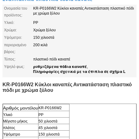
Ονομασία του
KR-P0166W2 Κύκλοι καναπές Αντικατάσταση πλαστικό πόδι
με χρώμα ξύλου
προϊόντος:
Υλικό:
PP
Χρώμα:
Χρώμα ξύλου
Υψόμετρο:
150 χιλιοστά
περιορισμένο
200 κιλά
βάρος:
Τύπος:
πλαστικό πόδι καναπέ
ρυθμιζόμενα πόδια καναπέ
Υψηλό φως:
,
Πληροφορίες σχετικά με τα έπιπλα σε σχήμα L
KR-P0166W2 Κύκλοι καναπές Αντικατάσταση πλαστικό
πόδι με χρώμα ξύλου
Αριθμός μοντέλου
KR-P0166W2
Υλικό
PP
Μέγιστο μήκος
50 χιλιοστά
πλάτος
45 χιλιοστά
Υψόμετρο
150 χιλιοστά