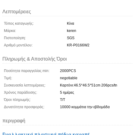
Λεπτομέρειες
Τόπος καταγωγής:
Κίνα
Μάρκα:
keren
Πιστοποίηση:
SGS
Αριθμό μοντέλου:
KR-P0166W2
Πληρωμής & Αποστολής Όροι
Ποσότητα παραγγελίας min:
2000PCS
Τιμή:
negotiable
Συσκευασία λεπτομέρειες:
Καρτόνι:46.5*46.5*51cm 206pcs/tn
Χρόνος παράδοσης:
5 ημέρες
Όροι πληρωμής:
Τ/Τ
Δυνατότητα προσφοράς:
10000 κομμάτια την εβδομάδα
περιγραφή
Εναλλακτικά πλαστικά πόδια καναπέ