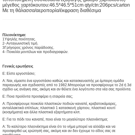
μέγεθος χαρτόκουτου:46.5*46.5*51cm qty/ctn:206pcs/carton
Με τη θάλασσα/αεροπορία/έκφραση διαθέσιμα
Πλεονέκτημα:
1Υψηλής ποιότητας.
2- Ανταγωνιστική τιμή.
3Γρήγορος χρόνος παράδοσης.
4- Ποικιλία μοντέλων και προδιαγραφών.
Γενικές ερωτήσεις
Ε: Είστε εργοστάσιο;
Α: Ναι, είμαστε ένα εργοστάσιο καθώς και κατασκευαστής με έμπειρη ομάδα
παραγωγής και σχεδιαστές από το 1982.Μπορούμε να προσφέρουμε το 2d ή 3d
σχέδιο ως ανάγκη σας, ακόμη και αν θέλετε ένα λογότυπο στα νέα σας προϊόντα.
Ε: Ποια προϊόντα προσφέρει η εταιρεία σας;
Α: Προσφέρουμε ποικιλία πλαστικών ποδιών καναπέ, κρεβατοκάμαρες,
ανταλλακτικά επίπλων, πλαστικό 1 κατασκευή χάρτιου, πλαστικό κουτί
(κοσμήματα) και άλλα πλαστικά εξαρτήματα κλπ.
Ε: Για το πόδι του καναπέ, ποιο είναι το μεγαλύτερο πλεονέκτημα;
Α: Το καλύτερο πλεονέκτημα είναι ότι το νήμα μπορεί να αλλάξει και να
προσφερθεί ως ερώτησή σας, ακόμη και αν δεν έχουμε το είδος σας σε
αποθέματα.