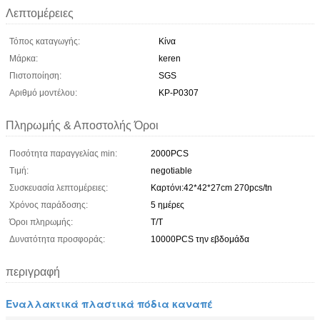
Λεπτομέρειες
Τόπος καταγωγής:
Κίνα
Μάρκα:
keren
Πιστοποίηση:
SGS
Αριθμό μοντέλου:
ΚΡ-P0307
Πληρωμής & Αποστολής Όροι
Ποσότητα παραγγελίας min:
2000PCS
Τιμή:
negotiable
Συσκευασία λεπτομέρειες:
Καρτόνι:42*42*27cm 270pcs/tn
Χρόνος παράδοσης:
5 ημέρες
Όροι πληρωμής:
Τ/Τ
Δυνατότητα προσφοράς:
10000PCS την εβδομάδα
περιγραφή
Εναλλακτικά πλαστικά πόδια καναπέ