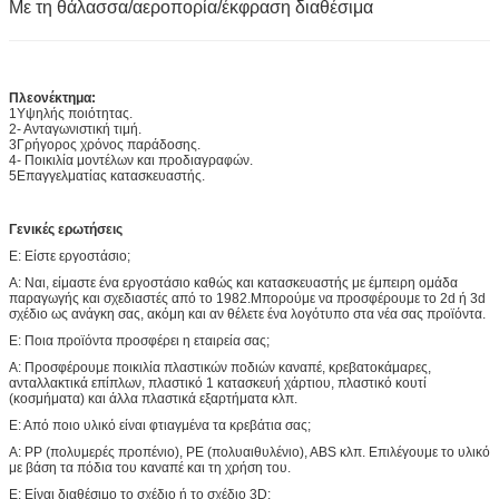
Με τη θάλασσα/αεροπορία/έκφραση διαθέσιμα
Πλεονέκτημα:
1Υψηλής ποιότητας.
2- Ανταγωνιστική τιμή.
3Γρήγορος χρόνος παράδοσης.
4- Ποικιλία μοντέλων και προδιαγραφών.
5Επαγγελματίας κατασκευαστής.
Γενικές ερωτήσεις
Ε: Είστε εργοστάσιο;
Α: Ναι, είμαστε ένα εργοστάσιο καθώς και κατασκευαστής με έμπειρη ομάδα
παραγωγής και σχεδιαστές από το 1982.Μπορούμε να προσφέρουμε το 2d ή 3d
σχέδιο ως ανάγκη σας, ακόμη και αν θέλετε ένα λογότυπο στα νέα σας προϊόντα.
Ε: Ποια προϊόντα προσφέρει η εταιρεία σας;
Α: Προσφέρουμε ποικιλία πλαστικών ποδιών καναπέ, κρεβατοκάμαρες,
ανταλλακτικά επίπλων, πλαστικό 1 κατασκευή χάρτιου, πλαστικό κουτί
(κοσμήματα) και άλλα πλαστικά εξαρτήματα κλπ.
Ε: Από ποιο υλικό είναι φτιαγμένα τα κρεβάτια σας;
Α: PP (πολυμερές προπένιο), PE (πολυαιθυλένιο), ABS κλπ. Επιλέγουμε το υλικό
με βάση τα πόδια του καναπέ και τη χρήση του.
Ε: Είναι διαθέσιμο το σχέδιο ή το σχέδιο 3D;