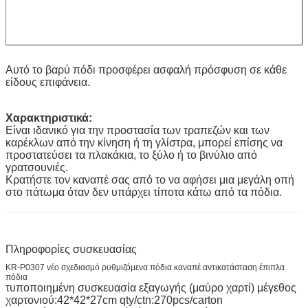
Αυτό το βαρύ πόδι προσφέρει ασφαλή πρόσφυση σε κάθε
είδους επιφάνεια.
Χαρακτηριστικά:
Είναι ιδανικό για την προστασία των τραπεζών και των
καρέκλων από την κίνηση ή τη γλίστρα, μπορεί επίσης να
προστατεύσει τα πλακάκια, το ξύλο ή το βινύλιο από
γρατσουνιές.
Κρατήστε τον καναπέ σας από το να αφήσει μια μεγάλη οπή
στο πάτωμα όταν δεν υπάρχει τίποτα κάτω από τα πόδια.
Πληροφορίες συσκευασίας
KR-P0307 νέο σχεδιασμό ρυθμιζόμενα πόδια καναπέ αντικατάσταση έπιπλα
πόδια
τυποποιημένη συσκευασία εξαγωγής (μαύρο χαρτί) μέγεθος
χαρτονιού:42*42*27cm qty/ctn:270pcs/carton