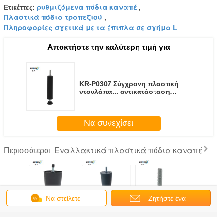
ρυθμιζόμενα πόδια καναπέ
Ετικέττες:
,
Πλαστικά πόδια τραπεζιού
,
Πληροφορίες σχετικά με τα έπιπλα σε σχήμα L
Αποκτήστε την καλύτερη τιμή για
KR-P0307 Σύγχρονη πλαστική
ντουλάπα... αντικατάσταση
ποδιών, ρυθμιζόμενα έπιπλα...
Να συνεχίσει
Εναλλακτικά πλαστικά πόδια καναπέ
Περισσότεροι
Να στείλετε
Ζητήστε ένα
297W2
KR-P0259 M8
KR-P0406 Στερεά
KR-P0309 PP
Διακοσμ
 σχήμα
Στροφή πλαστικών
Αντικατάσταση
Αντικατάσταση
SGS 40mm
μήνυμα
απόσπασμα