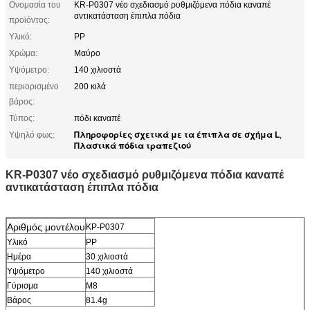
Ονομασία του
KR-P0307 νέο σχεδιασμό ρυθμιζόμενα πόδια καναπέ
αντικατάσταση έπιπλα πόδια
προϊόντος:
Υλικό:
PP
Χρώμα:
Μαύρο
Υψόμετρο:
140 χιλιοστά
περιορισμένο
200 κιλά
βάρος:
Τύπος:
πόδι καναπέ
Πληροφορίες σχετικά με τα έπιπλα σε σχήμα L
Υψηλό φως:
,
Πλαστικά πόδια τραπεζιού
KR-P0307 νέο σχεδιασμό ρυθμιζόμενα πόδια καναπέ
αντικατάσταση έπιπλα πόδια
Αριθμός μοντέλου
ΚΡ-P0307
Υλικό
PP
Ημέρα
30 χιλιοστά
Υψόμετρο
140 χιλιοστά
Γύρισμα
M8
Βάρος
81.4g