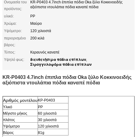
Ονομασία του
KR-P0403 4.7inch έπιπλα πόδια Oka ξύλο Κοκκινοειδής
αξιόπιστα ντουλάπια πόδια καναπέ πόδια
προϊόντος:
υλικό:
PP
Χρώμα:
Μαύρο
Υψόμετρο:
120 χιλιοστά
περιορισμένο
200 κιλά
βάρος:
Τύπος:
Κεραυνός καναπέ
διευθετήσιμα πόδια επίπλων
Υψηλό φως:
,
Στρογγυλοφόρα πόδια επίπλων
KR-P0403 4.7inch έπιπλα πόδια Oka ξύλο Κοκκινοειδής
αξιόπιστα ντουλάπια πόδια καναπέ πόδια
Αριθμός μοντέλου
ΚΡ-P0403
Υλικό
PP
Μέγιστο μήκος
60 χιλιοστά
πλάτος
30 χιλιοστά
Υψόμετρο
120 χιλιοστά
Βάρος
81g