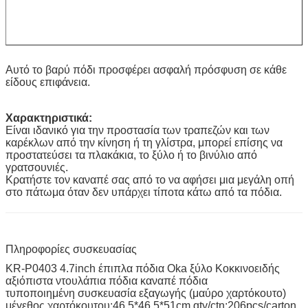
Αυτό το βαρύ πόδι προσφέρει ασφαλή πρόσφυση σε κάθε
είδους επιφάνεια.
Χαρακτηριστικά:
Είναι ιδανικό για την προστασία των τραπεζών και των
καρέκλων από την κίνηση ή τη γλίστρα, μπορεί επίσης να
προστατεύσει τα πλακάκια, το ξύλο ή το βινύλιο από
γρατσουνιές.
Κρατήστε τον καναπέ σας από το να αφήσει μια μεγάλη οπή
στο πάτωμα όταν δεν υπάρχει τίποτα κάτω από τα πόδια.
Πληροφορίες συσκευασίας
KR-P0403 4.7inch έπιπλα πόδια Oka ξύλο Κοκκινοειδής
αξιόπιστα ντουλάπια πόδια καναπέ πόδια
τυποποιημένη συσκευασία εξαγωγής (μαύρο χαρτόκουτο)
μέγεθος χαρτόκουτου:46.5*46.5*51cm qty/ctn:206pcs/carton