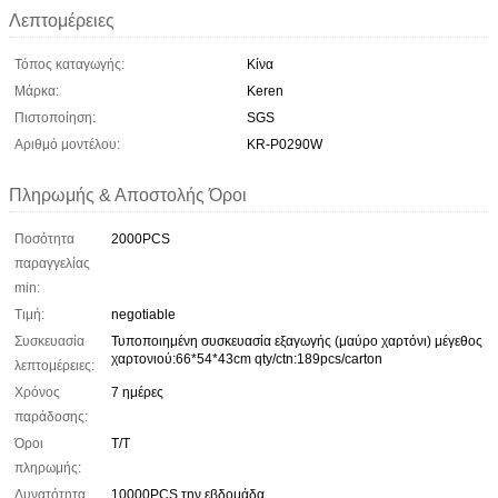
Λεπτομέρειες
Τόπος καταγωγής:
Κίνα
Μάρκα:
Keren
Πιστοποίηση:
SGS
Αριθμό μοντέλου:
KR-P0290W
Πληρωμής & Αποστολής Όροι
Ποσότητα
2000PCS
παραγγελίας
min:
Τιμή:
negotiable
Συσκευασία
Τυποποιημένη συσκευασία εξαγωγής (μαύρο χαρτόνι) μέγεθος
χαρτονιού:66*54*43cm qty/ctn:189pcs/carton
λεπτομέρειες:
Χρόνος
7 ημέρες
παράδοσης:
Όροι
Τ/Τ
πληρωμής:
Δυνατότητα
10000PCS την εβδομάδα