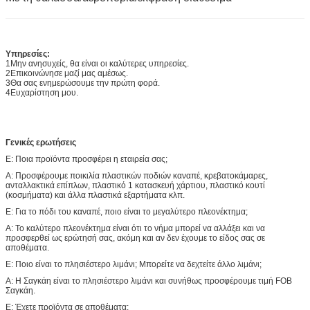
Υπηρεσίες:
1Μην ανησυχείς, θα είναι οι καλύτερες υπηρεσίες.
2Επικοινώνησε μαζί μας αμέσως.
3Θα σας ενημερώσουμε την πρώτη φορά.
4Ευχαρίστηση μου.
Γενικές ερωτήσεις
Ε: Ποια προϊόντα προσφέρει η εταιρεία σας;
Α: Προσφέρουμε ποικιλία πλαστικών ποδιών καναπέ, κρεβατοκάμαρες,
ανταλλακτικά επίπλων, πλαστικό 1 κατασκευή χάρτιου, πλαστικό κουτί
(κοσμήματα) και άλλα πλαστικά εξαρτήματα κλπ.
Ε: Για το πόδι του καναπέ, ποιο είναι το μεγαλύτερο πλεονέκτημα;
Α: Το καλύτερο πλεονέκτημα είναι ότι το νήμα μπορεί να αλλάξει και να
προσφερθεί ως ερώτησή σας, ακόμη και αν δεν έχουμε το είδος σας σε
αποθέματα.
Ε: Ποιο είναι το πλησιέστερο λιμάνι; Μπορείτε να δεχτείτε άλλο λιμάνι;
Α: Η Σαγκάη είναι το πλησιέστερο λιμάνι και συνήθως προσφέρουμε τιμή FOB
Σαγκάη.
Ε: Έχετε προϊόντα σε αποθέματα;