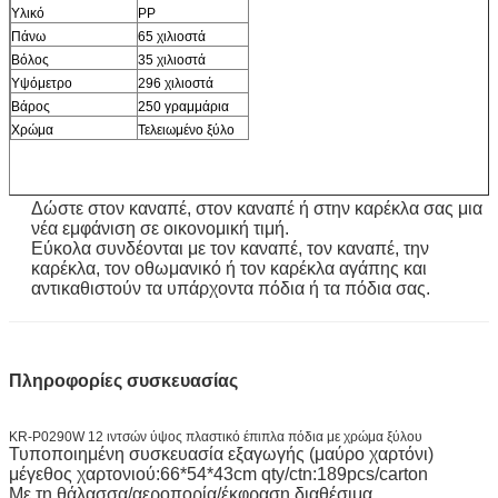
Υλικό
PP
Πάνω
65 χιλιοστά
Βόλος
35 χιλιοστά
Υψόμετρο
296 χιλιοστά
Βάρος
250 γραμμάρια
Χρώμα
Τελειωμένο ξύλο
Δώστε στον καναπέ, στον καναπέ ή στην καρέκλα σας μια
νέα εμφάνιση σε οικονομική τιμή.
Εύκολα συνδέονται με τον καναπέ, τον καναπέ, την
καρέκλα, τον οθωμανικό ή τον καρέκλα αγάπης και
αντικαθιστούν τα υπάρχοντα πόδια ή τα πόδια σας.
Πληροφορίες συσκευασίας
KR-P0290W 12 ιντσών ύψος πλαστικό έπιπλα πόδια με χρώμα ξύλου
Τυποποιημένη συσκευασία εξαγωγής (μαύρο χαρτόνι)
μέγεθος χαρτονιού:66*54*43cm qty/ctn:189pcs/carton
Με τη θάλασσα/αεροπορία/έκφραση διαθέσιμα