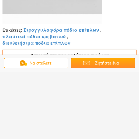
Στρογγυλοφόρα πόδια επίπλων
Ετικέττες:
,
πλαστικά πόδια κρεβατιού
,
διευθετήσιμα πόδια επίπλων
Αποκτήστε την καλύτερη τιμή για
Να στείλετε
Ζητήστε ένα
μήνυμα
απόσπασμα
KR-P0290W 12 ίντσες ύψος
πλαστικό έπιπλα πόδια ABS
υλικό με χρώμα ξύλου
Να συνεχίσει
Φόδια πλαστικών επίπλων
Περισσότεροι