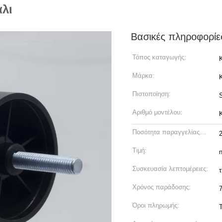
λι
Βασικές πληροφορίε
Τόπος καταγωγής:
Μάρκα:
Πιστοποίηση:
Αριθμό μοντέλου:
Ποσότητα παραγγελίας
min:
Τιμή:
n
Συσκευασία λεπτομέρειες:
Χρόνος παράδοσης:
Όροι πληρωμής: