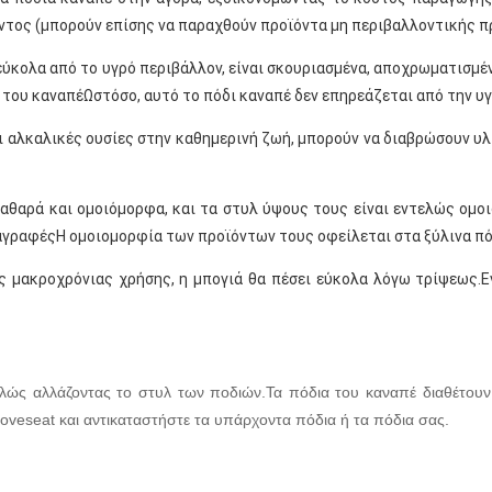
ντος (μπορούν επίσης να παραχθούν προϊόντα μη περιβαλλοντικής π
εύκολα από το υγρό περιβάλλον, είναι σκουριασμένα, αποχρωματισμέν
του καναπέΩστόσο, αυτό το πόδι καναπέ δεν επηρεάζεται από την υγρ
ι αλκαλικές ουσίες στην καθημερινή ζωή, μπορούν να διαβρώσουν υλικ
ι καθαρά και ομοιόμορφα, και τα στυλ ύψους τους είναι εντελώς ομ
ιαγραφέςΗ ομοιομορφία των προϊόντων τους οφείλεται στα ξύλινα πό
 μακροχρόνιας χρήσης, η μπογιά θα πέσει εύκολα λόγω τρίψεως.Ε
ώς αλλάζοντας το στυλ των ποδιών.Τα πόδια του καναπέ διαθέτουν έ
oveseat και αντικαταστήστε τα υπάρχοντα πόδια ή τα πόδια σας.