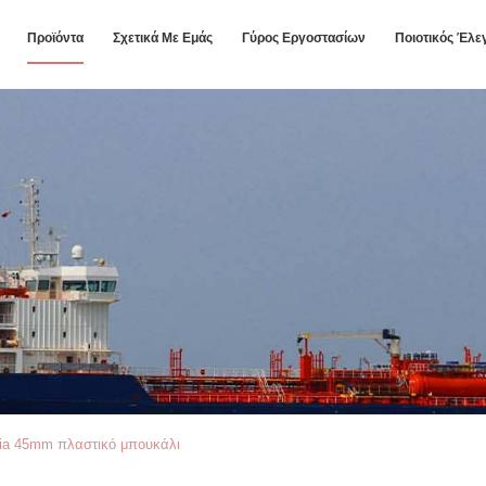
Προϊόντα
Σχετικά Με Εμάς
Γύρος Εργοστασίων
Ποιοτικός Έλε
ia 45mm πλαστικό μπουκάλι