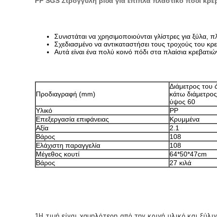
PP SGS Στρογγυλή βίδα για έπιπλα πλαστικό πόδι κρε
Συνιστάται να χρησιμοποιούνται γλίστρες για ξύλα, 
Σχεδιασμένο να αντικαταστήσει τους τροχούς του κρε
Αυτά είναι ένα πολύ κοινό πόδι στα πλαίσια κρεβατ
Διάμετρος του 
Προδιαγραφή (mm)
κάτω διάμετρος
ύψος 60
Υλικό
PP
Επεξεργασία επιφάνειας
Κρυμμένα
Αξία
2.1
Βάρος
108
Ελάχιστη παραγγελία
108
Μέγεθος κουτί
64*50*47cm
Βάρος
27 κιλά
1Η τιμή είναι χαμηλότερη από την κοινή υλικό και ξύλ