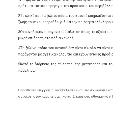
πρότυπα πιστοποίησης για την προστασία του περιβάλλο
2Το υλικό και τα ξύλινα πόδια του καναπέ επηρεάζονται 
ζωής τους και επηρεάζει ριζικά την ποιότητα ολόκληρου 
3Οι συνηθισμένοι οργανικοί διαλύτες, όπως τα οξέα και ο
μικρή επίδραση στα πόδια καναπέ.
4Τα ξύλινα πόδια του καναπέ δεν είναι εύκολο να είνα
παράγονται με σχετικά καλούπια και έχουν ενιαίες προδ
5Κατά τη διάρκεια της πώλησης, της μεταφοράς και της
πρόβλημα.
Προσθέστε επιρροή ή αναβαθμίστε έναν παλιό καναπέ απλ
συνδέσει στον καναπέ σας, καναπέ, καρέκλα, οθωμανικό ή l