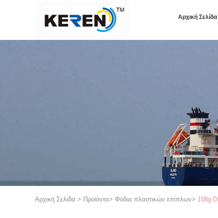
Αρχική Σελίδα
Αρχική Σελίδα
>
Προϊόντα
>
Φόδια πλαστικών επίπλων
>
108g D