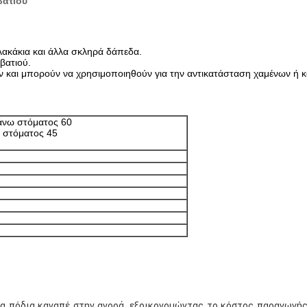
βατιού
πλακάκια και άλλα σκληρά δάπεδα.
βατιού.
ιών και μπορούν να χρησιμοποιηθούν για την αντικατάσταση χαμένων ή 
άνω στόματος 60
 στόματος 45
ινα πόδια καναπέ στην αγορά, εξοικονομώντας το κόστος παραγωγής 