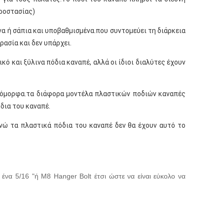
ροστασίας)
α ή σάπια και υποβαθμισμένα.που συντομεύει τη διάρκεια 
ασία και δεν υπάρχει.
ό και ξύλινα πόδια καναπέ, αλλά οι ίδιοι διαλύτες έχουν 
οιόμορφα.τα διάφορα μοντέλα πλαστικών ποδιών καναπές 
δια του καναπέ.
νώ τα πλαστικά πόδια του καναπέ δεν θα έχουν αυτό το 
να 5/16 "ή M8 Hanger Bolt έτσι ώστε να είναι εύκολο να