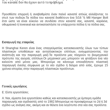
του καναπέ δεν θα έχουν αυτό το πρόβλημα.
Προσθέστε επιρροή ή αναβαθμίστε έναν παλιό καναπέ απλώς αλλάζοντας το
στυλ των ποδιών.Τα πόδια του καναπέ διαθέτουν ένα 5/16 "ή M8 Hanger Bolt
έτσι ώστε να είναι εύκολο να συνδέσει στον καναπέ σας, καναπέ, καρέκλα,
οθωμανικό ή loveseat και αντικαταστήστε τα υπάρχοντα πόδια ή τα πόδια σας.
Εισαγωγή της εταιρείας
Η Shanghai Keren είναι ένας επαγγελματίας κατασκευαστής όλων των τύπων
πλαστικών υποθέσεων και ανταλλακτικών επίπλων, ενσωματώνοντας την
ανάπτυξη και την παραγωγή μαζί.Τα προϊόντα μας πληρούν το βιομηχανικό
πρότυπο της αγοράς επίπλων.Οι μηχανικοί μας μπορούν να φτιάξουν ένα νέο
καλούπι από μόνοι μας. Μπορούμε να κάνουμε οποιαδήποτε πλαστική
παραγωγή ένεσης σύμφωνα με το νέο σχέδιο ή δείγμα από εσάς, έχουμε 15
χρόνια ιστορίας στην παραγωγή πλαστικών προϊόντων.
Γενικές ερωτήσεις
Ε: Είστε εργοστάσιο;
Α: Ναι, είμαστε ένα εργοστάσιο καθώς και κατασκευαστής με έμπειρη ομάδα
παραγωγής και σχεδιαστές από το 1982.Μπορούμε να προσφέρουμε το 2d ή 3d
σχέδιο ως ανάγκη σας, ακόμη και αν θέλετε ένα λογότυπο στα νέα σας προϊόντα.