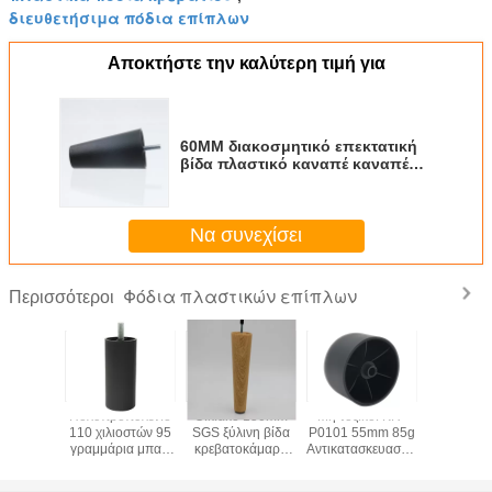
διευθετήσιμα πόδια επίπλων
Αποκτήστε την καλύτερη τιμή για
60MM διακοσμητικό επεκτατική
βίδα πλαστικό καναπέ καναπέ
κρεβάτι πόδι
Να συνεχίσει
Φόδια πλαστικών επίπλων
Περισσότεροι
αύρος
Πολυπροπυλένιο
Οικιακό 150mm
Μη τοξικοί KR-
160mm 
καναπέ
110 χιλιοστών 95
SGS ξύλινη βίδα
P0101 55mm 85g
Διαμέ
τικό
γραμμάρια μπαρ
κρεβατοκάμαρα
Αντικατασκευαστικά
πλαστ
άστατο
κάθισμα μαύρο
υποστήριξη πόδια
πόδια κρεβατιού
ρυθμιζ
επίπλων
πλαστικό έπιπλα
πόδια ντ