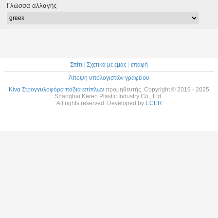
πόδια
για το π
Γλώσσα αλλαγής
κρεβατ
Σπίτι
|
Σχετικά με εμάς
|
επαφή
Άποψη υπολογιστών γραφείου
Κίνα Στρογγυλοφόρα πόδια επίπλων
προμηθευτής. Copyright © 2019 - 2025
Shanghai Keren Plastic Industry Co., Ltd..
All rights reserved. Developed by
ECER