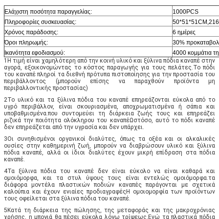
Ελάχιστη ποσότητα παραγγελίας:
1000PCS
Πληροφορίες συσκευασίας:
50*51*51CM,21
Χρόνος παράδοσης:
6 ημέρες
Όροι πληρωμής:
30% προκαταβο
Ικανότητα εφοδιασμού:
4000 κομμάτια τ
1Η τιμή είναι χαμηλότερη από την κοινή υλικό και ξύλινα πόδια καναπέ στην 
αγορά, εξοικονομώντας το κόστος παραγωγής για τους πελάτες.Το πόδι 
του καναπέ πληροί τα διεθνή πρότυπα πιστοποίησης για την προστασία του 
περιβάλλοντος (μπορούν επίσης να παραχθούν προϊόντα μη 
περιβαλλοντικής προστασίας)
2Το υλικό και τα ξύλινα πόδια του καναπέ επηρεάζονται εύκολα από το 
υγρό περιβάλλον, είναι σκουριασμένα, αποχρωματισμένα ή σάπια και 
υποβαθμισμένα.που συντομεύει τη διάρκεια ζωής τους και επηρεάζει 
ριζικά την ποιότητα ολόκληρου του καναπέΩστόσο, αυτό το πόδι καναπέ 
δεν επηρεάζεται από την υγρασία και δεν υπάρχει.
3Οι συνηθισμένοι οργανικοί διαλύτες, όπως τα οξέα και οι αλκαλικές 
ουσίες στην καθημερινή ζωή, μπορούν να διαβρώσουν υλικό και ξύλινα 
πόδια καναπέ, αλλά οι ίδιοι διαλύτες έχουν μικρή επίδραση στα πόδια 
καναπέ.
4Τα ξύλινα πόδια του καναπέ δεν είναι εύκολο να είναι καθαρά και 
ομοιόμορφα, και τα στυλ ύψους τους είναι εντελώς ομοιόμορφα.τα 
διάφορα μοντέλα πλαστικών ποδιών καναπές παράγονται με σχετικά 
καλούπια και έχουν ενιαίες προδιαγραφέςΗ ομοιομορφία των προϊόντων 
τους οφείλεται στα ξύλινα πόδια του καναπέ.
5Κατά τη διάρκεια της πώλησης, της μεταφοράς και της μακροχρόνιας 
χρήσης, η μπογιά θα πέσει εύκολα λόγω τρίψεως.Ενώ τα πλαστικά πόδια 