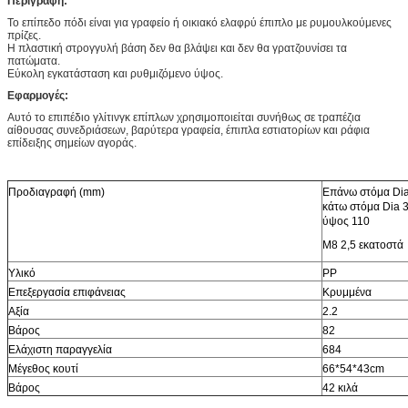
Περιγραφή:
Το επίπεδο πόδι είναι για γραφείο ή οικιακό ελαφρύ έπιπλο με ρυμουλκούμενες
πρίζες.
Η πλαστική στρογγυλή βάση δεν θα βλάψει και δεν θα γρατζουνίσει τα
πατώματα.
Εύκολη εγκατάσταση και ρυθμιζόμενο ύψος.
Εφαρμογές:
Αυτό το επιπέδιο γλίτινγκ επίπλων χρησιμοποιείται συνήθως σε τραπέζια
αίθουσας συνεδριάσεων, βαρύτερα γραφεία, έπιπλα εστιατορίων και ράφια
επίδειξης σημείων αγοράς.
Προδιαγραφή (mm)
Επάνω στόμα Di
κάτω στόμα Dia 
ύψος 110
M8 2,5 εκατοστά
Υλικό
PP
Επεξεργασία επιφάνειας
Κρυμμένα
Αξία
2.2
Βάρος
82
Ελάχιστη παραγγελία
684
Μέγεθος κουτί
66*54*43cm
Βάρος
42 κιλά