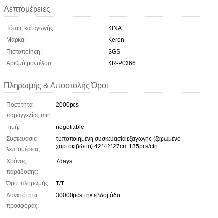
Λεπτομέρειες
Τόπος καταγωγής:
ΚΙΝΑ
Μάρκα:
Keren
Πιστοποίηση:
SGS
Αριθμό μοντέλου:
KR-P0366
Πληρωμής & Αποστολής Όροι
Ποσότητα
2000pcs
παραγγελίας min:
Τιμή:
negotiable
Συσκευασία
τυποποιημένη συσκευασία εξαγωγής (ζαρωμένο
χαρτοκιβώτιο) 42*42*27cm 135pcs/ctn
λεπτομέρειες:
Χρόνος
7days
παράδοσης:
Όροι πληρωμής:
T/T
Δυνατότητα
30000pcs την εβδομάδα
προσφοράς: