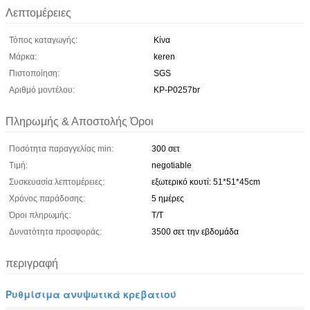
Λεπτομέρειες
Τόπος καταγωγής:
Κίνα
Μάρκα:
keren
Πιστοποίηση:
SGS
Αριθμό μοντέλου:
ΚΡ-P0257br
Πληρωμής & Αποστολής Όροι
Ποσότητα παραγγελίας min:
300 σετ
Τιμή:
negotiable
Συσκευασία λεπτομέρειες:
εξωτερικό κουτί: 51*51*45cm
Χρόνος παράδοσης:
5 ημέρες
Όροι πληρωμής:
Τ/Τ
Δυνατότητα προσφοράς:
3500 σετ την εβδομάδα
περιγραφή
Ρυθμίσιμα ανυψωτικά κρεβατιού