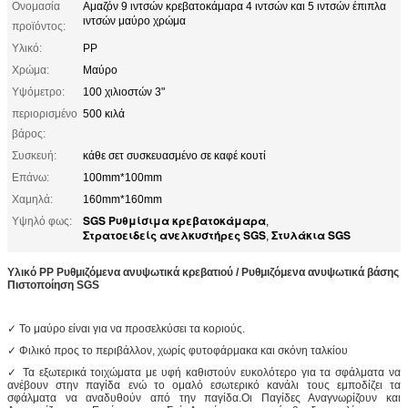
Ονομασία
Αμαζόν 9 ιντσών κρεβατοκάμαρα 4 ιντσών και 5 ιντσών έπιπλα
ιντσών μαύρο χρώμα
προϊόντος:
Υλικό:
PP
Χρώμα:
Μαύρο
Υψόμετρο:
100 χιλιοστών 3"
περιορισμένο
500 κιλά
βάρος:
Συσκευή:
κάθε σετ συσκευασμένο σε καφέ κουτί
Επάνω:
100mm*100mm
Χαμηλά:
160mm*160mm
SGS Ρυθμίσιμα κρεβατοκάμαρα
Υψηλό φως:
,
Στρατοειδείς ανελκυστήρες SGS
Στυλάκια SGS
,
Υλικό PP Ρυθμιζόμενα ανυψωτικά κρεβατιού / Ρυθμιζόμενα ανυψωτικά βάσης
Πιστοποίηση SGS
✓ Το μαύρο είναι για να προσελκύσει τα κοριούς.
✓ Φιλικό προς το περιβάλλον, χωρίς φυτοφάρμακα και σκόνη ταλκίου
✓ Τα εξωτερικά τοιχώματα με υφή καθιστούν ευκολότερο για τα σφάλματα να
ανέβουν στην παγίδα ενώ το ομαλό εσωτερικό κανάλι τους εμποδίζει τα
σφάλματα να αναδυθούν από την παγίδα.Οι Παγίδες Αναγνωρίζουν και