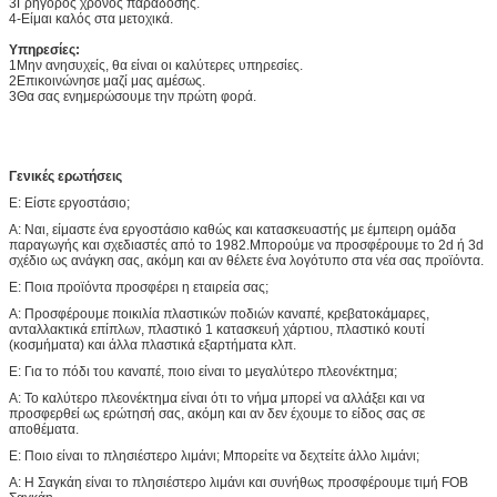
3Γρήγορος χρόνος παράδοσης.
4-Είμαι καλός στα μετοχικά.
Υπηρεσίες:
1Μην ανησυχείς, θα είναι οι καλύτερες υπηρεσίες.
2Επικοινώνησε μαζί μας αμέσως.
3Θα σας ενημερώσουμε την πρώτη φορά.
Γενικές ερωτήσεις
Ε: Είστε εργοστάσιο;
Α: Ναι, είμαστε ένα εργοστάσιο καθώς και κατασκευαστής με έμπειρη ομάδα
παραγωγής και σχεδιαστές από το 1982.Μπορούμε να προσφέρουμε το 2d ή 3d
σχέδιο ως ανάγκη σας, ακόμη και αν θέλετε ένα λογότυπο στα νέα σας προϊόντα.
Ε: Ποια προϊόντα προσφέρει η εταιρεία σας;
Α: Προσφέρουμε ποικιλία πλαστικών ποδιών καναπέ, κρεβατοκάμαρες,
ανταλλακτικά επίπλων, πλαστικό 1 κατασκευή χάρτιου, πλαστικό κουτί
(κοσμήματα) και άλλα πλαστικά εξαρτήματα κλπ.
Ε: Για το πόδι του καναπέ, ποιο είναι το μεγαλύτερο πλεονέκτημα;
Α: Το καλύτερο πλεονέκτημα είναι ότι το νήμα μπορεί να αλλάξει και να
προσφερθεί ως ερώτησή σας, ακόμη και αν δεν έχουμε το είδος σας σε
αποθέματα.
Ε: Ποιο είναι το πλησιέστερο λιμάνι; Μπορείτε να δεχτείτε άλλο λιμάνι;
Α: Η Σαγκάη είναι το πλησιέστερο λιμάνι και συνήθως προσφέρουμε τιμή FOB