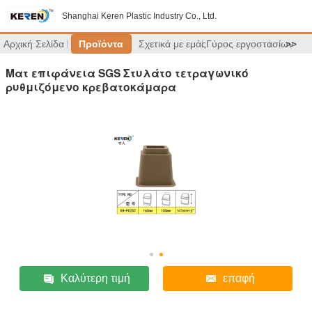
Shanghai Keren Plastic Industry Co., Ltd.
Αρχική Σελίδα
Προϊόντα
Σχετικά με εμάς
Γύρος εργοστασίων
>>
Ματ επιφάνεια SGS Στυλάτο τετραγωνικό
ρυθμιζόμενο κρεβατοκάμαρα
Καλύτερη τιμή
επαφή