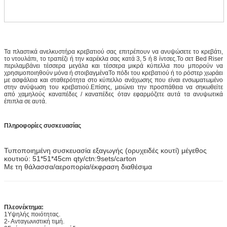
Τα πλαστικά ανελκυστήρα κρεβατιού σας επιτρέπουν να ανυψώσετε το κρεβάτι,
το ντουλάπι, το τραπέζι ή την καρέκλα σας κατά 3, 5 ή 8 ίντσες.Το σετ Bed Riser
περιλαμβάνει τέσσερα μεγάλα και τέσσερα μικρά κύπελλα που μπορούν να
χρησιμοποιηθούν μόνα ή στοιβαγμέναΤο πόδι του κρεβατιού ή το ρόστερ χωράει
με ασφάλεια και σταθερότητα στο κύπελλο ανάχωσης που είναι ενσωματωμένο
στην ανύψωση του κρεβατιού.Επίσης, μειώνει την προσπάθεια να σηκωθείτε
από χαμηλούς καναπέδες / καναπέδες όταν εφαρμόζετε αυτά τα ανυψωτικά
έπιπλα σε αυτά.
Πληροφορίες συσκευασίας
Τυποποιημένη συσκευασία εξαγωγής (ορυχειδές κουτί) μέγεθος
κουτιού: 51*51*45cm qty/ctn:9sets/carton
Με τη θάλασσα/αεροπορία/έκφραση διαθέσιμα
Πλεονέκτημα:
1Υψηλής ποιότητας.
2- Ανταγωνιστική τιμή.