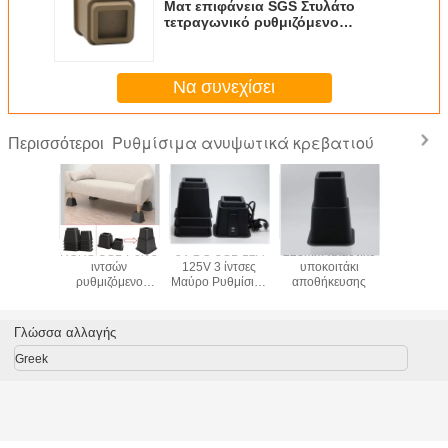
Ματ επιφάνεια SGS Στυλάτο
τετραγωνικό ρυθμιζόμενο
κρεβατοκάμαρα
Να συνεχίσει
Ρυθμίσιμα ανυψωτικά κρεβατιού
Περισσότεροι
λοντικά
ROHS USB Port 5
5V DC USB 12A
223mm πλαστικό
SGS Υψ
ετράγωνο
ιντσών
125V 3 ίντσες
υποκοιτάκι
ακρίβειας
50,8mm
ρυθμιζόμενο
Μαύρο Ρυθμίσιμο
αποθήκευσης
PP 4
μιζόμενες
κρεβάτι ανυψώνει
κρεβατάκι
παρατε
ανύψωσης
βαρύ φορτίο
ανελκυστήρες
ποδιών για
ανύψωσης
κρεβατ
Γλώσσα αλλαγής
Greek