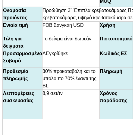
MOQ
Ονομασία
Προώθηση 3" Έπιπλα κρεβατοκάμαρες Πρ
προϊόντος
κρεβατοκάμαρα, υψηλό κρεβατοκάμαρα σε
Ενιαία τιμή
FOB Σανγκάη USD
Χρήση
Τέλη για
Το δείγμα είναι δωρεάν.
Πιστοποιητικό
δείγματα
Προσαρμοσμένο
Α
Εγκρίθηκε
Κωδικός ΕΣ
Σοβαρό
Προθεσμία
30% προκαταβολή και το
Πληρωμή
πληρωμής
υπόλοιπο 70% έναντι της
BL
Λεπτομέρειες
8,9 σετ/τν
Χρόνος
συσκευασίας
παράδοσης