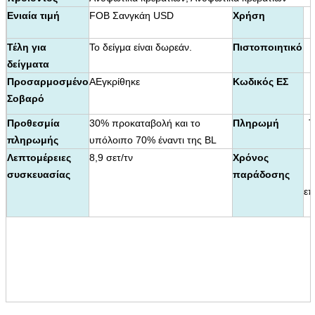
Ενιαία τιμή
FOB Σανγκάη USD
Χρήση
Τέλη για
Το δείγμα είναι δωρεάν.
Πιστοποιητικό
δείγματα
Προσαρμοσμένο
Α
Εγκρίθηκε
Κωδικός ΕΣ
Σοβαρό
Προθεσμία
30% προκαταβολή και το
Πληρωμή
Τ
πληρωμής
υπόλοιπο 70% έναντι της BL
Λεπτομέρειες
8,9 σετ/τν
Χρόνος
συσκευασίας
παράδοσης
επ