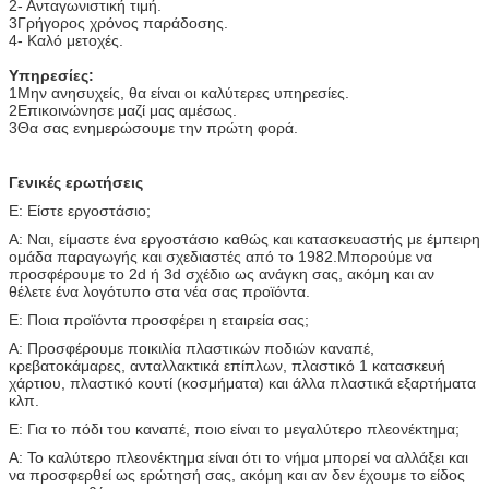
2- Ανταγωνιστική τιμή.
3Γρήγορος χρόνος παράδοσης.
4- Καλό μετοχές.
Υπηρεσίες:
1Μην ανησυχείς, θα είναι οι καλύτερες υπηρεσίες.
2Επικοινώνησε μαζί μας αμέσως.
3Θα σας ενημερώσουμε την πρώτη φορά.
Γενικές ερωτήσεις
Ε: Είστε εργοστάσιο;
Α: Ναι, είμαστε ένα εργοστάσιο καθώς και κατασκευαστής με έμπειρη
ομάδα παραγωγής και σχεδιαστές από το 1982.Μπορούμε να
προσφέρουμε το 2d ή 3d σχέδιο ως ανάγκη σας, ακόμη και αν
θέλετε ένα λογότυπο στα νέα σας προϊόντα.
Ε: Ποια προϊόντα προσφέρει η εταιρεία σας;
Α: Προσφέρουμε ποικιλία πλαστικών ποδιών καναπέ,
κρεβατοκάμαρες, ανταλλακτικά επίπλων, πλαστικό 1 κατασκευή
χάρτιου, πλαστικό κουτί (κοσμήματα) και άλλα πλαστικά εξαρτήματα
κλπ.
Ε: Για το πόδι του καναπέ, ποιο είναι το μεγαλύτερο πλεονέκτημα;
Α: Το καλύτερο πλεονέκτημα είναι ότι το νήμα μπορεί να αλλάξει και
να προσφερθεί ως ερώτησή σας, ακόμη και αν δεν έχουμε το είδος