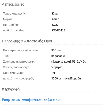
Λεπτομέρειες
Τόπος καταγωγής:
Κίνα
Μάρκα:
keren
Πιστοποίηση:
SGS
Αριθμό μοντέλου:
KR-P0413
Πληρωμής & Αποστολής Όροι
Ποσότητα παραγγελίας min:
300 σετ
Τιμή:
negotiable
Συσκευασία λεπτομέρειες:
εξωτερικό κουτί: 51*51*45cm
Χρόνος παράδοσης:
5 ημέρες
Όροι πληρωμής:
Τ/Τ
Δυνατότητα προσφοράς:
3500 σετ την εβδομάδα
περιγραφή
Ρυθμίσιμα ανυψωτικά κρεβατιού