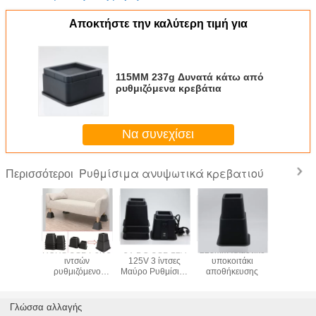
Αποκτήστε την καλύτερη τιμή για
115MM 237g Δυνατά κάτω από
ρυθμιζόμενα κρεβάτια
Να συνεχίσει
Ρυθμίσιμα ανυψωτικά κρεβατιού
Περισσότεροι
λοντικά
ROHS USB Port 5
5V DC USB 12A
223mm πλαστικό
SGS Υψ
ετράγωνο
ιντσών
125V 3 ίντσες
υποκοιτάκι
ακρίβειας
50,8mm
ρυθμιζόμενο
Μαύρο Ρυθμίσιμο
αποθήκευσης
PP 4
μιζόμενες
κρεβάτι ανυψώνει
κρεβατάκι
παρατε
ανύψωσης
βαρύ φορτίο
ανελκυστήρες
ποδιών για
ανύψωσης
κρεβατ
Γλώσσα αλλαγής