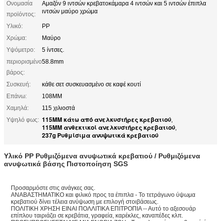
Ονομασία
Αμαζόν 9 ιντσών κρεβατοκάμαρα 4 ιντσών και 5 ιντσών έπιπλα
ιντσών μαύρο χρώμα
προϊόντος:
Υλικό:
PP
Χρώμα:
Μαύρο
Υψόμετρο:
5 ίντσες.
περιορισμένο
58.8mm
βάρος:
Συσκευή:
κάθε σετ συσκευασμένο σε καφέ κουτί
Επάνω:
108MM
Χαμηλά:
115 χιλιοστά
115MM κάτω από ανελκυστήρες κρεβατιού
Υψηλό φως:
,
115MM ανθεκτικοί ανελκυστήρες κρεβατιού
,
237g Ρυθμίσιμα ανυψωτικά κρεβατιού
Υλικό PP Ρυθμιζόμενα ανυψωτικά κρεβατιού / Ρυθμιζόμενα
ανυψωτικά βάσης Πιστοποίηση SGS
Προσαρμόστε στις ανάγκες σας.
ΑΝΑΒΑΣΤΗΜΑΤΙΚΟ και φιλικό προς τα έπιπλα - Το τετράγωνο ύψωμα
κρεβατιού δίνει τέλεια ανύψωση με επιλογή στοιβάσεως.
ΠΟΛΙΤΙΚΗ ΧΡΗΣΗ ΕΙΝΑΙ ΠΟΛΛΙΤΙΚΑ ΕΠΙΤΡΟΠΙΑ -- Αυτό το αξεσουάρ
επίπλου ταιριάζει σε κρεβάτια, γραφεία, καρέκλες, καναπέδες κλπ.