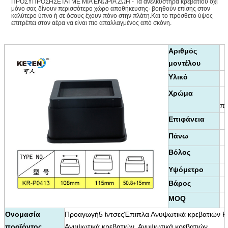
ΠΡΟΣΥΠΡΟΣΗΣΕΤΑΙ ΜΕ ΜΙΑ ΕΝΩΡΙΑ ΖΩΗ - Τα ανελκυστήρα κρεβατιού όχι
μόνο σας δίνουν περισσότερο χώρο αποθήκευσης· βοηθούν επίσης στον
καλύτερο ύπνο ή σε όσους έχουν πόνο στην πλάτη.Και το πρόσθετο ύψος
επιτρέπει στον αέρα να είναι πιο απαλλαγμένος από σκόνη.
Αριθμός
μοντέλου
Υλικό
Χρώμα
π
Επιφάνεια
Πάνω
Βόλος
Υψόμετρο
Βάρος
MOQ
Ονομασία
Προαγωγή
5 ίντσες
Έπιπλα Ανυψωτικά κρεβατιών Ρ
προϊόντος
Ανυψωτικά κρεβατιών, Ανυψωτικά κρεβατιών