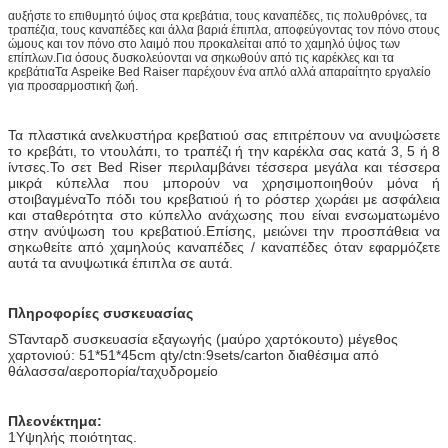
αυξήστε το επιθυμητό ύψος στα κρεβάτια, τους καναπέδες, τις πολυθρόνες, τα
τραπέζια, τους καναπέδες και άλλα βαριά έπιπλα, αποφεύγοντας τον πόνο στους
ώμους και τον πόνο στο λαιμό που προκαλείται από το χαμηλό ύψος των
επίπλων.Για όσους δυσκολεύονται να σηκωθούν από τις καρέκλες και τα
κρεβάτιαΤα Aspeike Bed Raiser παρέχουν ένα απλό αλλά απαραίτητο εργαλείο
για προσαρμοστική ζωή.
Τα πλαστικά ανελκυστήρα κρεβατιού σας επιτρέπουν να ανυψώσετε
το κρεβάτι, το ντουλάπι, το τραπέζι ή την καρέκλα σας κατά 3, 5 ή 8
ίντσες.Το σετ Bed Riser περιλαμβάνει τέσσερα μεγάλα και τέσσερα
μικρά κύπελλα που μπορούν να χρησιμοποιηθούν μόνα ή
στοιβαγμέναΤο πόδι του κρεβατιού ή το ρόστερ χωράει με ασφάλεια
και σταθερότητα στο κύπελλο ανάχωσης που είναι ενσωματωμένο
στην ανύψωση του κρεβατιού.Επίσης, μειώνει την προσπάθεια να
σηκωθείτε από χαμηλούς καναπέδες / καναπέδες όταν εφαρμόζετε
αυτά τα ανυψωτικά έπιπλα σε αυτά.
Πληροφορίες συσκευασίας
S
Τανταρδ συσκευασία εξαγωγής (μαύρο χαρτόκουτο) μέγεθος
χαρτονιού: 51*51*45cm qty/ctn:9sets/carton διαθέσιμα από
θάλασσα/αεροπορία/ταχυδρομείο
Πλεονέκτημα:
1Υψηλής ποιότητας.