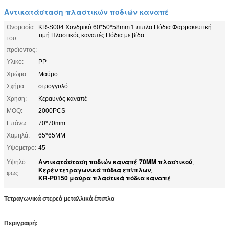
Αντικατάσταση πλαστικών ποδιών καναπέ
Ονομασία
KR-S004 Χονδρικό 60*50*58mm Έπιπλα Πόδια Φαρμακευτική
τιμή Πλαστικός καναπές Πόδια με βίδα
του
προϊόντος:
Υλικό:
PP
Χρώμα:
Μαύρο
Σχήμα:
στρογγυλό
Χρήση:
Κεραυνός καναπέ
MOQ:
2000PCS
Επάνω:
70*70mm
Χαμηλά:
65*65MM
Υψόμετρο:
45
Αντικατάσταση ποδιών καναπέ 70MM πλαστικού
Υψηλό
,
Κερέν τετραγωνικά πόδια επίπλων
,
φως:
KR-P0150 μαύρα πλαστικά πόδια καναπέ
Τετραγωνικά στερεά μεταλλικά έπιπλα
Περιγραφή: