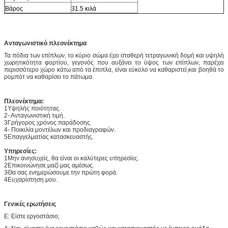
Βάρος
31.5 κιλά
Ανταγωνιστικό πλεονέκτημα
Τα πόδια των επίπλων, το κύριο σώμα έχει σταθερή τετραγωνική δομή και υψηλή
χωρητικότητα φορτίου, γεγονός που αυξάνει το ύψος των επίπλων, παρέχει
περισσότερο χώρο κάτω από τα έπιπλα, είναι εύκολο να καθαριστεί,και βοηθά το
ρομπότ να καθαρίσει το πάτωμα.
Πλεονέκτημα:
1Υψηλής ποιότητας.
2- Ανταγωνιστική τιμή.
3Γρήγορος χρόνος παράδοσης.
4- Ποικιλία μοντέλων και προδιαγραφών.
5Επαγγελματίας κατασκευαστής.
Υπηρεσίες:
1Μην ανησυχείς, θα είναι οι καλύτερες υπηρεσίες.
2Επικοινώνησε μαζί μας αμέσως.
3Θα σας ενημερώσουμε την πρώτη φορά.
4Ευχαρίστηση μου.
Γενικές ερωτήσεις
Ε: Είστε εργοστάσιο;