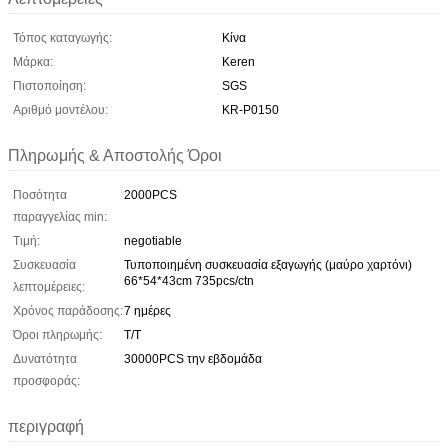
Τόπος καταγωγής:
Κίνα
Μάρκα:
Keren
Πιστοποίηση:
SGS
Αριθμό μοντέλου:
KR-P0150
Πληρωμής & Αποστολής Όροι
Ποσότητα
2000PCS
παραγγελίας min:
Τιμή:
negotiable
Συσκευασία
Τυποποιημένη συσκευασία εξαγωγής (μαύρο χαρτόνι)
66*54*43cm 735pcs/ctn
λεπτομέρειες:
Χρόνος παράδοσης:
7 ημέρες
Όροι πληρωμής:
Τ/Τ
Δυνατότητα
30000PCS την εβδομάδα
προσφοράς:
περιγραφή