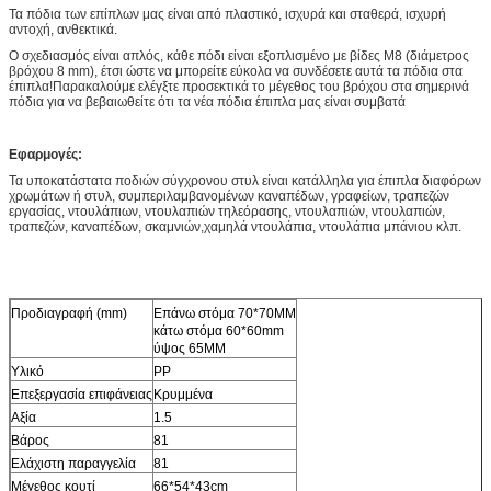
Τα πόδια των επίπλων μας είναι από πλαστικό, ισχυρά και σταθερά, ισχυρή
αντοχή, ανθεκτικά.
Ο σχεδιασμός είναι απλός, κάθε πόδι είναι εξοπλισμένο με βίδες M8 (διάμετρος
βρόχου 8 mm), έτσι ώστε να μπορείτε εύκολα να συνδέσετε αυτά τα πόδια στα
έπιπλα!Παρακαλούμε ελέγξτε προσεκτικά το μέγεθος του βρόχου στα σημερινά
πόδια για να βεβαιωθείτε ότι τα νέα πόδια έπιπλα μας είναι συμβατά
Εφαρμογές:
Τα υποκατάστατα ποδιών σύγχρονου στυλ είναι κατάλληλα για έπιπλα διαφόρων
χρωμάτων ή στυλ, συμπεριλαμβανομένων καναπέδων, γραφείων, τραπεζών
εργασίας, ντουλάπιων, ντουλαπιών τηλεόρασης, ντουλαπιών, ντουλαπιών,
τραπεζών, καναπέδων, σκαμνιών,χαμηλά ντουλάπια, ντουλάπια μπάνιου κλπ.
Προδιαγραφή (mm)
Επάνω στόμα 70*70MM
κάτω στόμα 60*60mm
ύψος 65MM
Υλικό
PP
Επεξεργασία επιφάνειας
Κρυμμένα
Αξία
1.5
Βάρος
81
Ελάχιστη παραγγελία
81
Μέγεθος κουτί
66*54*43cm