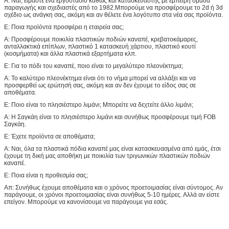
Α: Ναι, είμαστε ένα εργοστάσιο καθώς και κατασκευαστής με έμπειρη ομάδα
παραγωγής και σχεδιαστές από το 1982.Μπορούμε να προσφέρουμε το 2d ή 3d
σχέδιο ως ανάγκη σας, ακόμη και αν θέλετε ένα λογότυπο στα νέα σας προϊόντα.
Ε: Ποια προϊόντα προσφέρει η εταιρεία σας;
Α: Προσφέρουμε ποικιλία πλαστικών ποδιών καναπέ, κρεβατοκάμαρες,
ανταλλακτικά επίπλων, πλαστικό 1 κατασκευή χάρτιου, πλαστικό κουτί
(κοσμήματα) και άλλα πλαστικά εξαρτήματα κλπ.
Ε: Για το πόδι του καναπέ, ποιο είναι το μεγαλύτερο πλεονέκτημα;
Α: Το καλύτερο πλεονέκτημα είναι ότι το νήμα μπορεί να αλλάξει και να
προσφερθεί ως ερώτησή σας, ακόμη και αν δεν έχουμε το είδος σας σε
αποθέματα.
Ε: Ποιο είναι το πλησιέστερο λιμάνι; Μπορείτε να δεχτείτε άλλο λιμάνι;
Α: Η Σαγκάη είναι το πλησιέστερο λιμάνι και συνήθως προσφέρουμε τιμή FOB
Σαγκάη.
Ε: Έχετε προϊόντα σε αποθέματα;
Α: Ναι, όλα τα πλαστικά πόδια καναπέ μας είναι κατασκευασμένα από εμάς, έτσι
έχουμε τη δική μας αποθήκη με ποικιλία των τριγωνικών πλαστικών ποδιών
καναπέ.
Ε: Ποια είναι η προθεσμία σας;
Απ: Συνήθως έχουμε αποθέματα και ο χρόνος προετοιμασίας είναι σύντομος. Αν
παράγουμε, οι χρόνοι προετοιμασίας είναι συνήθως 5-10 ημέρες. Αλλά αν είστε
επείγον. Μπορούμε να κανονίσουμε να παράγουμε για εσάς.