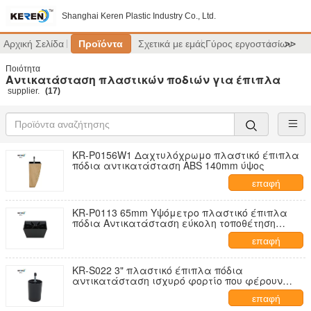
Shanghai Keren Plastic Industry Co., Ltd.
Αρχική Σελίδα
Προϊόντα
Σχετικά με εμάς
Γύρος εργοστασίων
>>
Ποιότητα
Αντικατάσταση πλαστικών ποδιών για έπιπλα
supplier.
(17)
KR-P0156W1 Δαχτυλόχρωμο πλαστικό έπιπλα
πόδια αντικατάσταση ABS 140mm ύψος
επαφή
KR-P0113 65mm Υψόμετρο πλαστικό έπιπλα
πόδια Αντικατάσταση εύκολη τοποθέτηση
μειώστε ολισθησία
επαφή
KR-S022 3" πλαστικό έπιπλα πόδια
αντικατάσταση ισχυρό φορτίο που φέρουν
μακρά διάρκεια ζωής
επαφή