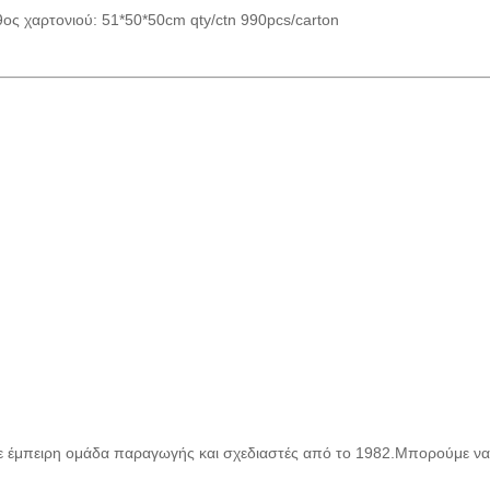
ος χαρτονιού: 51*50*50cm qty/ctn 990pcs/carton
 με έμπειρη ομάδα παραγωγής και σχεδιαστές από το 1982.Μπορούμε να