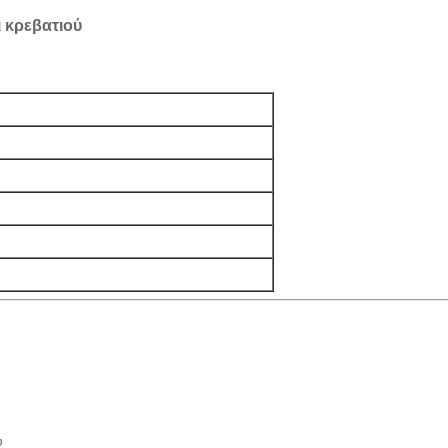
 κρεβατιού
ύ