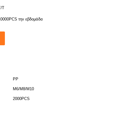
Τ/Τ
10000PCS την εβδομάδα
PP
M6/M8/M10
2000PCS