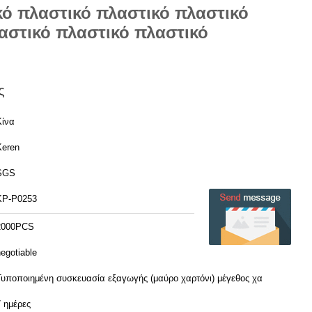
κό πλαστικό πλαστικό πλαστικό
αστικό πλαστικό πλαστικό
ς
Κίνα
Keren
SGS
ΚΡ-P0253
2000PCS
egotiable
Τυποποιημένη συσκευασία εξαγωγής (μαύρο χαρτόνι) μέγεθος χαρτόνι:
51*50*50cm qty/ctn:990pcs/carton
7 ημέρες