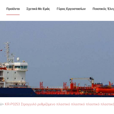
Προϊόντα
Σχετικά Με Εμάς
Γύρος Εργοστασίων
Ποιοτικός Έλε
ού
>
KR-P0253 Στρογγυλό ρυθμιζόμενο πλαστικό πλαστικό πλαστικό πλαστικό