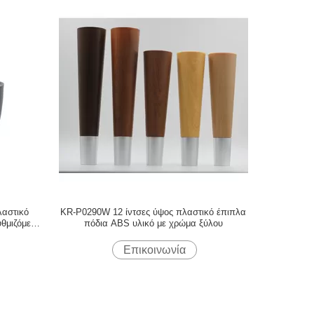
λαστικό
KR-P0290W 12 ίντσες ύψος πλαστικό έπιπλα
υθμιζόμενα
πόδια ABS υλικό με χρώμα ξύλου
Επικοινωνία