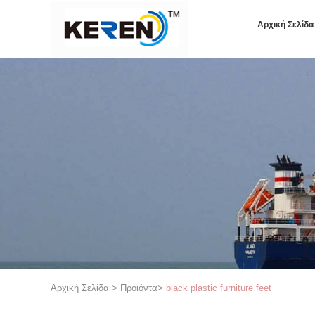
Αρχική Σελίδα
Αρχική Σελίδα
>
Προϊόντα
>
black plastic furniture feet