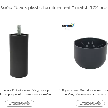
κλειδιά:
"black plastic furniture feet "
match 122 pro
υλένιο 110 χιλιοστών 95 γραμμάρια
160 χιλιοστών Ματ Μαύρο πλαστι
ισμα μαύρο πλαστικό έπιπλα πόδια
πόδια, αδιάσπαστο καναπέ κρ
ανυψωτήρες
Επικοινωνία
Επικοινωνία