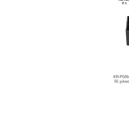
KR-P0264
55 χιλιο