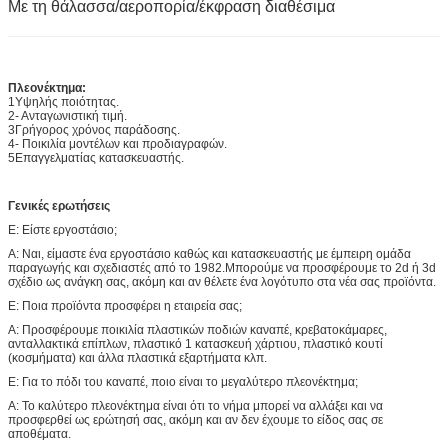
Με τη θάλασσα/αεροπορία/έκφραση διαθέσιμα
Πλεονέκτημα:
1Υψηλής ποιότητας.
2- Ανταγωνιστική τιμή.
3Γρήγορος χρόνος παράδοσης.
4- Ποικιλία μοντέλων και προδιαγραφών.
5Επαγγελματίας κατασκευαστής.
Γενικές ερωτήσεις
Ε: Είστε εργοστάσιο;
Α: Ναι, είμαστε ένα εργοστάσιο καθώς και κατασκευαστής με έμπειρη ομάδα
παραγωγής και σχεδιαστές από το 1982.Μπορούμε να προσφέρουμε το 2d ή 3d
σχέδιο ως ανάγκη σας, ακόμη και αν θέλετε ένα λογότυπο στα νέα σας προϊόντα.
Ε: Ποια προϊόντα προσφέρει η εταιρεία σας;
Α: Προσφέρουμε ποικιλία πλαστικών ποδιών καναπέ, κρεβατοκάμαρες,
ανταλλακτικά επίπλων, πλαστικό 1 κατασκευή χάρτιου, πλαστικό κουτί
(κοσμήματα) και άλλα πλαστικά εξαρτήματα κλπ.
Ε: Για το πόδι του καναπέ, ποιο είναι το μεγαλύτερο πλεονέκτημα;
Α: Το καλύτερο πλεονέκτημα είναι ότι το νήμα μπορεί να αλλάξει και να
προσφερθεί ως ερώτησή σας, ακόμη και αν δεν έχουμε το είδος σας σε
αποθέματα.