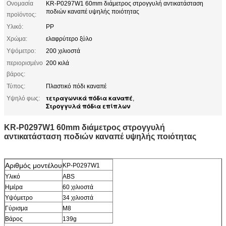
Ονομασία
KR-P0297W1 60mm διάμετρος στρογγυλή αντικατάσταση
ποδιών καναπέ υψηλής ποιότητας
προϊόντος:
Υλικό:
PP
Χρώμα:
ελαφρύτερο ξύλο
Υψόμετρο:
200 χιλιοστά
περιορισμένο
200 κιλά
βάρος:
Τύπος:
Πλαστικό πόδι καναπέ
τετραγωνικά πόδια καναπέ
Υψηλό φως:
,
Στρογγυλά πόδια επίπλων
KR-P0297W1 60mm διάμετρος στρογγυλή
αντικατάσταση ποδιών καναπέ υψηλής ποιότητας
Αριθμός μοντέλου
ΚΡ-P0297W1
Υλικό
ABS
Ημέρα
60 χιλιοστά
Υψόμετρο
34 χιλιοστά
Γύρισμα
M8
Βάρος
139g