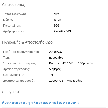
Λεπτομέρειες
Τόπος καταγωγής:
Κίνα
Μάρκα:
keren
Πιστοποίηση:
SGS
Αριθμό μοντέλου:
ΚΡ-P0297W1
Πληρωμής & Αποστολής Όροι
Ποσότητα παραγγελίας min:
2000PCS
Τιμή:
negotiable
Συσκευασία λεπτομέρειες:
Καρτόνι: 51*51*41cm 160pcs/Ctn
Χρόνος παράδοσης:
5 ημέρες
Όροι πληρωμής:
Τ/Τ
Δυνατότητα προσφοράς:
10000PCS την εβδομάδα
περιγραφή
Αντικατάσταση πλαστικών ποδιών καναπέ