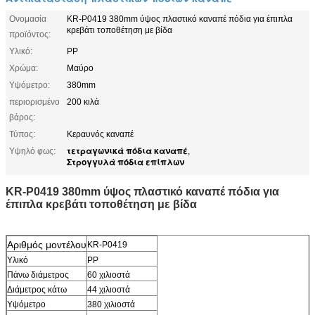
Ονομασία
KR-P0419 380mm ύψος πλαστικό καναπέ πόδια για έπιπλα
κρεβάτι τοποθέτηση με βίδα
προϊόντος:
Υλικό:
PP
Χρώμα:
Μαύρο
Υψόμετρο:
380mm
περιορισμένο
200 κιλά
βάρος:
Τύπος:
Κεραυνός καναπέ
τετραγωνικά πόδια καναπέ
Υψηλό φως:
,
Στρογγυλά πόδια επίπλων
KR-P0419 380mm ύψος πλαστικό καναπέ πόδια για
έπιπλα κρεβάτι τοποθέτηση με βίδα
Αριθμός μοντέλου
KR-P0419
Υλικό
PP
Πάνω διάμετρος
60 χιλιοστά
Διάμετρος κάτω
44 χιλιοστά
Υψόμετρο
380 χιλιοστά