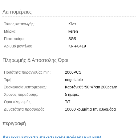
Λεπτομέρειες
Τόπος καταγωγής:
Κίνα
Μάρκα:
keren
Πιστοποίηση:
SGS
Αριθμό μοντέλου:
KR-P0419
Πληρωμής & Αποστολής Όροι
Ποσότητα παραγγελίας min:
2000PCS
Τιμή:
negotiable
Συσκευασία λεπτομέρειες:
Καρτόνι:65*50*47cm 200pcs/tn
Χρόνος παράδοσης:
5 ημέρες
Όροι πληρωμής:
Τ/Τ
Δυνατότητα προσφοράς:
10000 κομμάτια την εβδομάδα
περιγραφή
Αντικατάσταση πλαστικών ποδιών καναπέ