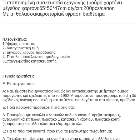
Τυποποιημένη συσκευασία εξαγωγής (μαύρο χαρτόνι)
μέγεθος χαρτόνι:65*50*47cm qty/ctn:200pcs/carton
Με τη θάλασσα/αεροπορία/έκφραση διαθέσιμα
Πλεονέκτημα:
1Υψηλής ποιότητας.
2- Ανταγωνιστική τιμή.
3Γρήγορος χρόνος παράδοσης.
4- Ποικιλία μοντέλων και προδιαγραφών.
5Επαγγελματίας κατασκευαστής.
Γενικές ερωτήσεις
Ε: Είστε εργοστάσιο;
Α: Ναι, είμαστε ένα εργοστάσιο καθώς και κατασκευαστής με έμπειρη ομάδα
παραγωγής και σχεδιαστές από το 1982.Μπορούμε να προσφέρουμε το 2d ή 3d
σχέδιο ως ανάγκη σας, ακόμη και αν θέλετε ένα λογότυπο στα νέα σας προϊόντα.
Ε: Ποια προϊόντα προσφέρει η εταιρεία σας;
Α: Προσφέρουμε ποικιλία πλαστικών ποδιών καναπέ, κρεβατοκάμαρες,
ανταλλακτικά επίπλων, πλαστικό 1 κατασκευή χάρτιου, πλαστικό κουτί
(κοσμήματα) και άλλα πλαστικά εξαρτήματα κλπ.
Ε: Για το πόδι του καναπέ, ποιο είναι το μεγαλύτερο πλεονέκτημα;
Α: Το καλύτερο πλεονέκτημα είναι ότι το νήμα μπορεί να αλλάξει και να