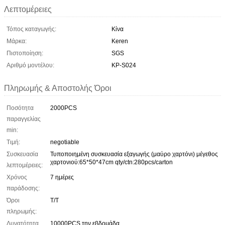
Λεπτομέρειες
Τόπος καταγωγής:
Κίνα
Μάρκα:
Keren
Πιστοποίηση:
SGS
Αριθμό μοντέλου:
ΚΡ-S024
Πληρωμής & Αποστολής Όροι
Ποσότητα
2000PCS
παραγγελίας
min:
Τιμή:
negotiable
Συσκευασία
Τυποποιημένη συσκευασία εξαγωγής (μαύρο χαρτόνι) μέγεθος
χαρτονιού:65*50*47cm qty/ctn:280pcs/carton
λεπτομέρειες:
Χρόνος
7 ημέρες
παράδοσης:
Όροι
Τ/Τ
πληρωμής:
Δυνατότητα
10000PCS την εβδομάδα