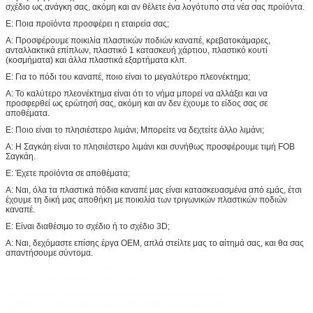
σχέδιο ως ανάγκη σας, ακόμη και αν θέλετε ένα λογότυπο στα νέα σας προϊόντα.
Ε: Ποια προϊόντα προσφέρει η εταιρεία σας;
Α: Προσφέρουμε ποικιλία πλαστικών ποδιών καναπέ, κρεβατοκάμαρες,
ανταλλακτικά επίπλων, πλαστικό 1 κατασκευή χάρτιου, πλαστικό κουτί
(κοσμήματα) και άλλα πλαστικά εξαρτήματα κλπ.
Ε: Για το πόδι του καναπέ, ποιο είναι το μεγαλύτερο πλεονέκτημα;
Α: Το καλύτερο πλεονέκτημα είναι ότι το νήμα μπορεί να αλλάξει και να
προσφερθεί ως ερώτησή σας, ακόμη και αν δεν έχουμε το είδος σας σε
αποθέματα.
Ε: Ποιο είναι το πλησιέστερο λιμάνι; Μπορείτε να δεχτείτε άλλο λιμάνι;
Α: Η Σαγκάη είναι το πλησιέστερο λιμάνι και συνήθως προσφέρουμε τιμή FOB
Σαγκάη.
Ε: Έχετε προϊόντα σε αποθέματα;
Α: Ναι, όλα τα πλαστικά πόδια καναπέ μας είναι κατασκευασμένα από εμάς, έτσι
έχουμε τη δική μας αποθήκη με ποικιλία των τριγωνικών πλαστικών ποδιών
καναπέ.
Ε: Είναι διαθέσιμο το σχέδιο ή το σχέδιο 3D;
Α: Ναι, δεχόμαστε επίσης έργα OEM, απλά στείλτε μας το αίτημά σας, και θα σας
απαντήσουμε σύντομα.