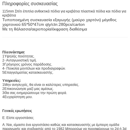
Πληροφορίες συσκευασίας
115mm Σπίτι έπιπλα ανθεκτικά πόδια για κρεβάτια πλαστικά πόδια και πόδια για
κρεβάτια
Τυποποιημένη συσκευασία εξαγωγής (μαύρο χαρτόνι) μέγεθος
χαρτονιού:65*50*47cm qty/ctn:280pcs/carton
Με τη θάλασσα/αεροπορία/έκφραση διαθέσιμα
Πλεονέκτημα:
1Υψηλής ποιότητας.
2- Ανταγωνιστική τιμή.
3Γρήγορος χρόνος παράδοσης.
4- Ποικιλία μοντέλων και προδιαγραφών.
5Επαγγελματίας κατασκευαστής.
Υπηρεσίες:
1Μην ανησυχείς, θα είναι οι καλύτερες υπηρεσίες.
2Επικοινώνησε μαζί μας αμέσως.
3Θα σας ενημερώσουμε την πρώτη φορά.
4Ευχαρίστηση μου.
Γενικές ερωτήσεις
Ε: Είστε εργοστάσιο;
Α: Ναι, είμαστε ένα εργοστάσιο καθώς και κατασκευαστής με έμπειρη ομάδα
παραγωγής και σχεδιαστές από το 1982.Μπορούμε να προσφέρουμε το 2d ή 3d