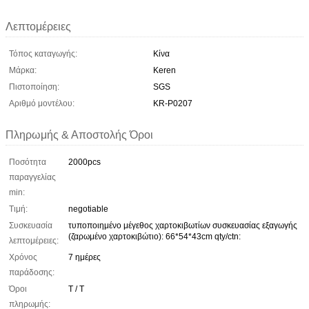
Λεπτομέρειες
Τόπος καταγωγής:
Κίνα
Μάρκα:
Keren
Πιστοποίηση:
SGS
Αριθμό μοντέλου:
KR-P0207
Πληρωμής & Αποστολής Όροι
Ποσότητα
2000pcs
παραγγελίας
min:
Τιμή:
negotiable
Συσκευασία
τυποποιημένο μέγεθος χαρτοκιβωτίων συσκευασίας εξαγωγής
(ζαρωμένο χαρτοκιβώτιο): 66*54*43cm qty/ctn:
λεπτομέρειες:
Χρόνος
7 ημέρες
παράδοσης:
Όροι
T / T
πληρωμής: