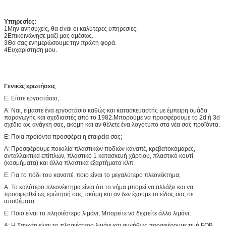
Υπηρεσίες:
1Μην ανησυχείς, θα είναι οι καλύτερες υπηρεσίες.
2Επικοινώνησε μαζί μας αμέσως.
3Θα σας ενημερώσουμε την πρώτη φορά.
4Ευχαρίστηση μου.
Γενικές ερωτήσεις
Ε: Είστε εργοστάσιο;
Α: Ναι, είμαστε ένα εργοστάσιο καθώς και κατασκευαστής με έμπειρη ομάδα
παραγωγής και σχεδιαστές από το 1982.Μπορούμε να προσφέρουμε το 2d ή 3d
σχέδιο ως ανάγκη σας, ακόμη και αν θέλετε ένα λογότυπο στα νέα σας προϊόντα.
Ε: Ποια προϊόντα προσφέρει η εταιρεία σας;
Α: Προσφέρουμε ποικιλία πλαστικών ποδιών καναπέ, κρεβατοκάμαρες,
ανταλλακτικά επίπλων, πλαστικό 1 κατασκευή χάρτιου, πλαστικό κουτί
(κοσμήματα) και άλλα πλαστικά εξαρτήματα κλπ.
Ε: Για το πόδι του καναπέ, ποιο είναι το μεγαλύτερο πλεονέκτημα;
Α: Το καλύτερο πλεονέκτημα είναι ότι το νήμα μπορεί να αλλάξει και να
προσφερθεί ως ερώτησή σας, ακόμη και αν δεν έχουμε το είδος σας σε
αποθέματα.
Ε: Ποιο είναι το πλησιέστερο λιμάνι; Μπορείτε να δεχτείτε άλλο λιμάνι;
Α: Η Σαγκάη είναι το πλησιέστερο λιμάνι και συνήθως προσφέρουμε τιμή FOB