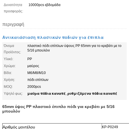
Δυνατότητα
10000pcs εβδομάδα
προσφοράς:
περιγραφή
Αντικατάσταση πλαστικών ποδιών για έπιπλα
Όνομα
πλαστικό πόδι επίπλων ύψους PP 65mm για το κρεβάτι με το
5/16 μπουλόνι
Προϊόντος:
Υλικό:
PP
Χρώμα:
μαύρος
Βίδα:
M6/M8/M10
Χρήση:
πόδι επίπλων
MOQ:
2000pcs
μαύρα πόδια καναπέ
ρυθμιζόμενα πόδια καναπέ
Υψηλό φως:
,
65mm ύψος PP πλαστικό έπιπλο πόδι για κρεβάτι με 5/16
μπουλόν
Αριθμός μοντέλου
ΚΡ-P0249