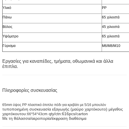
Υλικό
PP
Πάνω
65 χιλιοστά
Βόλος
45 χιλιοστά
Υψόμετρο
65 χιλιοστά
Γύρισμα
M6/M8/M10
Εργασίες για καναπέδες, τμήματα, οθωμανικά και άλλα
έπιπλα.
Πληροφορίες συσκευασίας
65mm ύψος PP πλαστικό έπιπλο πόδι για κρεβάτι με 5/16 μπουλόν
τυποποιημένη συσκευασία εξαγωγής (μαύρο χαρτόκουτο) μέγεθος
χαρτόκουτου:
cm qty/ctn:616pcs/carton
66*54*43
Με τη θάλασσα/αεροπορία/έκφραση διαθέσιμα