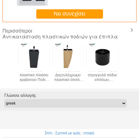
Να συνεχίσει
Περισσότεροι
Αντικατάσταση πλαστικών ποδιών για έπιπλα
0123
Ανθεκτικό
KR-P0156W1
KR-P0159 Γλυκά
Εναλλα
ό έπιπλα
πλαστικό πλαίσιο
Δαχτυλόχρωμο
στρογγυλά πόδια
πλαστικά
δια
κρεβατιού Ποδια
πλαστικό έπιπλα
επίπλων,
επίπλων σ
τάσταση
τετραγωνικά
πόδια
50*45*40mm
L PP 6
έ πόδι
έπιπλα Ποδια
αντικατάσταση
πλαστικό κρεβάτι
 χρώμα
115mm ύψος KR-
ABS 140mm ύψος
Γλώσσα αλλαγής
λό σχήμα
P0133
Σπίτι
|
Σχετικά με εμάς
|
επαφή