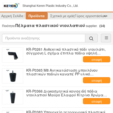
Shanghai Keren Plastic Industry Co., Ltd.
Αρχική Σελίδα
Προϊόντα
Σχετικά με εμάς
Γύρος εργοστασίων
>>
Πέλματα πλαστικού ντουλαπιού
Ποιότητα
supplier.
(14)
KR-P0261 Ανθεκτικό πλαστικό πόδι ντουλάπι,
σύγχρονη L σχήμα έπιπλα πόδια υψηλή
σταθερότητα
επαφή
KR-P0365 M8 Αντικατάσταση μπουλόνου
πλαστικών ποδιών καναπέ PP υλικό
πολυπροπυλένιο
επαφή
KR-P0366 Διακοσμητικά κονιοειδή πόδια
ντουλαπιού Μαύρο Ελαφρύ Κίτρινο Χρώμα
Γρήγορη προσαρμογή
επαφή
KR-P0383 Υπουργείο τετραγωνικά πλαστικά