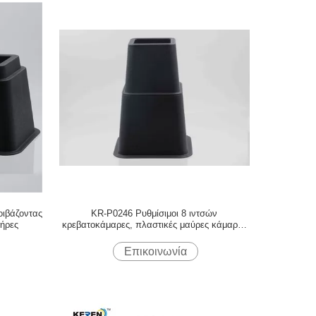
ιβάζοντας
KR-P0246 Ρυθμίσιμοι 8 ιντσών
τήρες
κρεβατοκάμαρες, πλαστικές μαύρες κάμαρες
για έπιπλα σετ από 4
Επικοινωνία