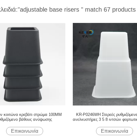
κλειδιά:
"adjustable base risers "
match 67 products
ών κοιτώνα κρεβάτι στρώμα 100MM
KR-P0246WH Στερεές ρυθμιζόμενε
υθμιζόμενο βάθους ανύψωσης
ανελκυστήρες 3 5 8 ιντσών φορτωτ
πλαίσιο Χρήση
Επικοινωνία
Επικοινωνία