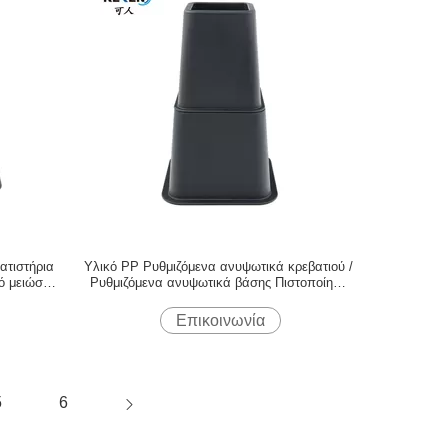
ατιστήρια
Υλικό PP Ρυθμιζόμενα ανυψωτικά κρεβατιού /
 μειώσει
Ρυθμιζόμενα ανυψωτικά βάσης Πιστοποίηση
SGS
Επικοινωνία
5
6