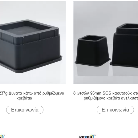
37g Δυνατά κάτω από ρυθμιζόμενα
8 ιντσών 95mm SGS καουτσούκ στο
κρεβάτια
ρυθμιζόμενο κρεβάτι ανελκυσ
Επικοινωνία
Επικοινωνία