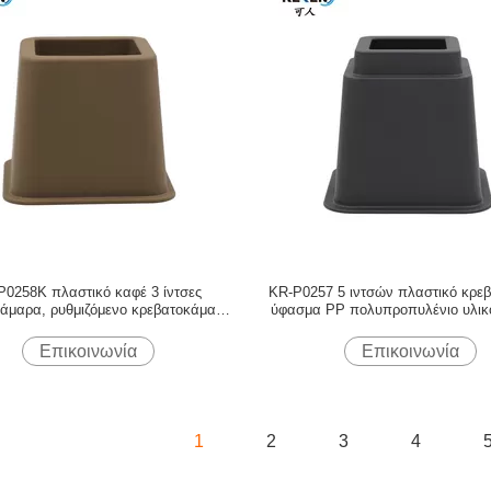
P0258K πλαστικό καφέ 3 ίντσες
KR-P0257 5 ιντσών πλαστικό κρεβ
άμαρα, ρυθμιζόμενο κρεβατοκάμαρα
ύφασμα PP πολυπροπυλένιο υλικό
βατοκάμαρα υψηλή σταθερότητα
δονήσεις
Επικοινωνία
Επικοινωνία
1
2
3
4