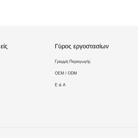
είς
Γύρος εργοστασίων
Γραμμή Παραγωγής
OEM / ODM
Ε & Α