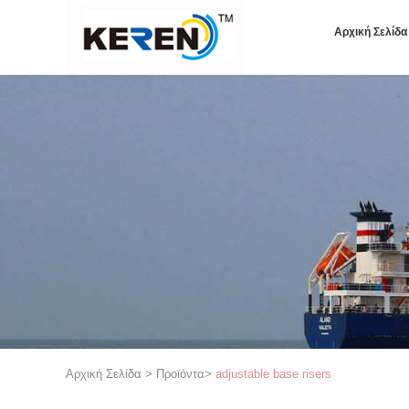
Αρχική Σελίδα
Αρχική Σελίδα
>
Προϊόντα
>
adjustable base risers