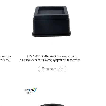
 καναπέ
KR-P0413 Ανθεκτικοί συσσωρευτικοί
πουλτό
ρυθμιζόμενοι ανυψωτές κρεβατιού τετραγωνικό
σχήμα 2 ίντσες 8 πακέτο
Επικοινωνία