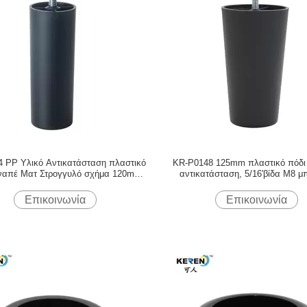
 PP Υλικό Αντικατάσταση πλαστικό
KR-P0148 125mm πλαστικό πόδι
ναπέ Ματ Στρογγυλό σχήμα 120mm
αντικατάσταση, 5/16'βίδα M8 μ
ύψος
πλαστικό πόδι καναπέ
Επικοινωνία
Επικοινωνία