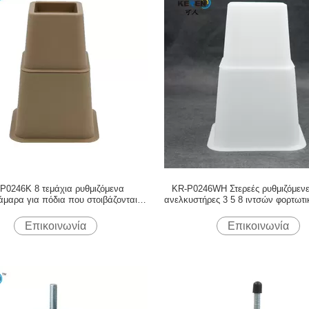
P0246K 8 τεμάχια ρυθμιζόμενα
KR-P0246WH Στερεές ρυθμιζόμενε
άμαρα για πόδια που στοιβάζονται με
ανελκυστήρες 3 5 8 ιντσών φορτωτ
καφέ κουτί αντιγλιστρούμενο
πλαίσιο Χρήση
Επικοινωνία
Επικοινωνία