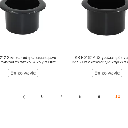
212 2 ίντσες ψύξη ενσωματωμένο
KR-P0162 ABS γυαλιστερό αν
φλιτζάνι πλαστικό υλικό για έπιπλα
κάλυμμα φλιτζάνου για καρέκλα 
βαθύ μαύρο
ισχυρό φορτίο
Επικοινωνία
Επικοινωνία
6
7
8
9
10