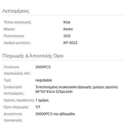
Λεπτομέρειες
Τόπος καταγωγής:
Κίνα
Μάρκα:
Keren
Πιστοποίηση:
SGS
Αριθμό μοντέλου:
ΚΡ-S023
Πληρωμής & Αποστολής Όροι
Ποσότητα
2000PCS
παραγγελίας min:
Τιμή:
negotiable
Συσκευασία
Τυποποιημένη συσκευασία εξαγωγής (μαύρο χαρτόνι)
66*54*43cm 525pcs/ctn
λεπτομέρειες:
Χρόνος παράδοσης:
7 ημέρες
Όροι πληρωμής:
Τ/Τ
Δυνατότητα
30000PCS την εβδομάδα
προσφοράς: