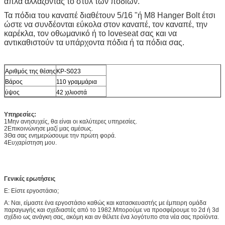
απλά αλλάζοντας το στυλ των ποδιών.
Τα πόδια του καναπέ διαθέτουν 5/16 "ή M8 Hanger Bolt έτσι
ώστε να συνδέονται εύκολα στον καναπέ, τον καναπέ, την
καρέκλα, τον οθωμανικό ή το loveseat σας και να
αντικαθιστούν τα υπάρχοντα πόδια ή τα πόδια σας.
Αριθμός της θέσης
ΚΡ-S023
Βάρος
110 γραμμάρια
ύψος
42 χιλιοστά
Υπηρεσίες:
1Μην ανησυχείς, θα είναι οι καλύτερες υπηρεσίες.
2Επικοινώνησε μαζί μας αμέσως.
3Θα σας ενημερώσουμε την πρώτη φορά.
4Ευχαρίστηση μου.
Γενικές ερωτήσεις
Ε: Είστε εργοστάσιο;
Α: Ναι, είμαστε ένα εργοστάσιο καθώς και κατασκευαστής με έμπειρη ομάδα
παραγωγής και σχεδιαστές από το 1982.Μπορούμε να προσφέρουμε το 2d ή 3d
σχέδιο ως ανάγκη σας, ακόμη και αν θέλετε ένα λογότυπο στα νέα σας προϊόντα.