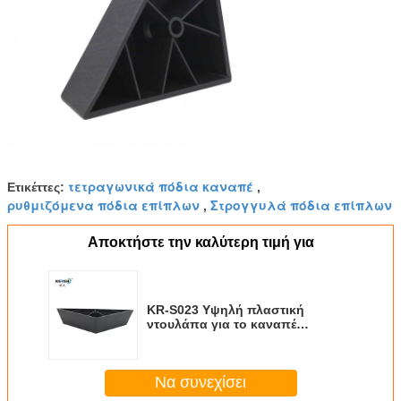
τετραγωνικά πόδια καναπέ
Ετικέττες:
,
ρυθμιζόμενα πόδια επίπλων
Στρογγυλά πόδια επίπλων
,
Αποκτήστε την καλύτερη τιμή για
KR-S023 Υψηλή πλαστική
ντουλάπα για το καναπέ
Αντικατάσταση, 1,65 ιντσών
Τρίγωνο Ματ Καναπέ Ντουλάπα
Σετ από 4
Να συνεχίσει