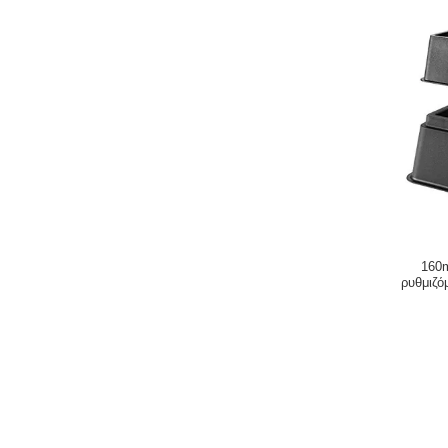
160
ρυθμιζό