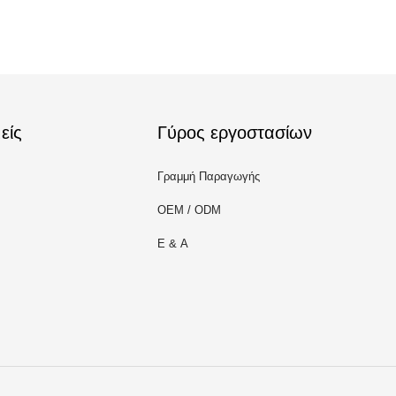
είς
Γύρος εργοστασίων
Γραμμή Παραγωγής
OEM / ODM
Ε & Α