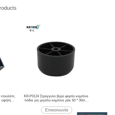
roducts
 ντουλάπι,
KR-P0124 Στρογγυλο βαρύ φορτίο καμπίνα
α υψηλή
πόδια για μεγάλο καμπίνα ράκ 50 * 30mm
μειώσει γρατσουνιές
Επικοινωνία