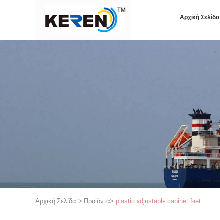
Αρχική Σελίδα
Αρχική Σελίδα
>
Προϊόντα
>
plastic adjustable cabinet feet