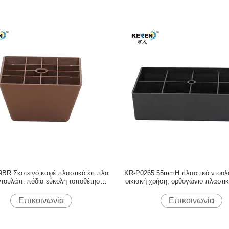
BR Σκοτεινό καφέ πλαστικό έπιπλα
KR-P0265 55mmH πλαστικό ντουλ
ντουλάπι πόδια εύκολη τοποθέτηση
οικιακή χρήση, ορθογώνιο πλαστι
μειώστε ολισθησία
πόδια χωρίς θόρυβο
Επικοινωνία
Επικοινωνία