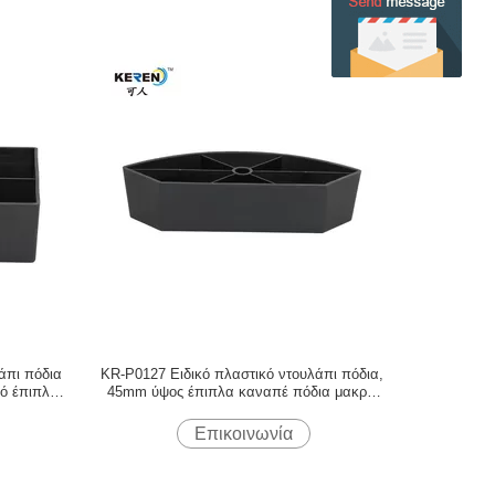
άπι πόδια
KR-P0127 Ειδικό πλαστικό ντουλάπι πόδια,
κό έπιπλα
45mm ύψος έπιπλα καναπέ πόδια μακρά
διάρκεια ζωής
Επικοινωνία