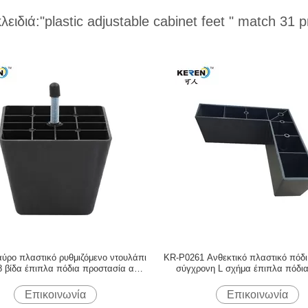
κλειδιά:
"plastic adjustable cabinet feet "
match 31 p
αύρο πλαστικό ρυθμιζόμενο ντουλάπι
KR-P0261 Ανθεκτικό πλαστικό πόδι
8 βίδα έπιπλα πόδια προστασία από
σύγχρονη L σχήμα έπιπλα πόδι
γρατζουνιές
σταθερότητα
Επικοινωνία
Επικοινωνία